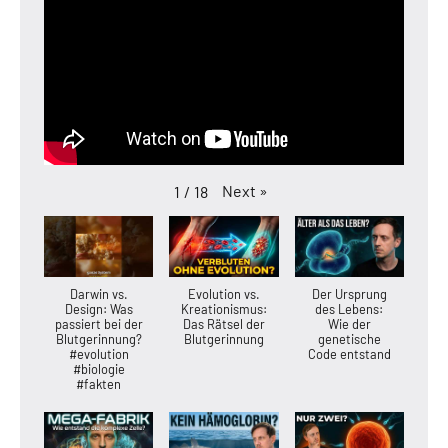
Next
»
1
/
18
Darwin vs.
Evolution vs.
Der Ursprung
Design: Was
Kreationismus:
des Lebens:
passiert bei der
Das Rätsel der
Wie der
Blutgerinnung?
Blutgerinnung
genetische
#evolution
Code entstand
#biologie
#fakten