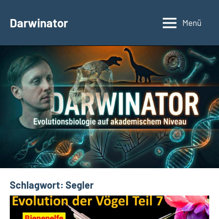
Zum
Inhalt
Darwinator
Menü
Evolutionsbiologie
springen
Schlagwort:
Segler