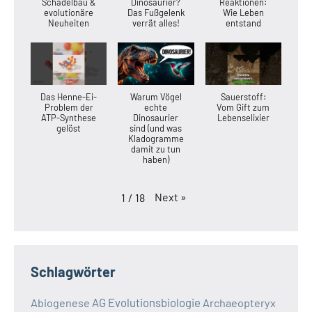
Schädelbau &
Dinosaurier?
Reaktionen:
evolutionäre
Das Fußgelenk
Wie Leben
Neuheiten
verrät alles!
entstand
Das Henne-Ei-
Warum Vögel
Sauerstoff:
Problem der
echte
Vom Gift zum
ATP-Synthese
Dinosaurier
Lebenselixier
gelöst
sind (und was
Kladogramme
damit zu tun
haben)
Next
»
1
/
18
Schlagwörter
AG Evolutionsbiologie
Abiogenese
Archaeopteryx