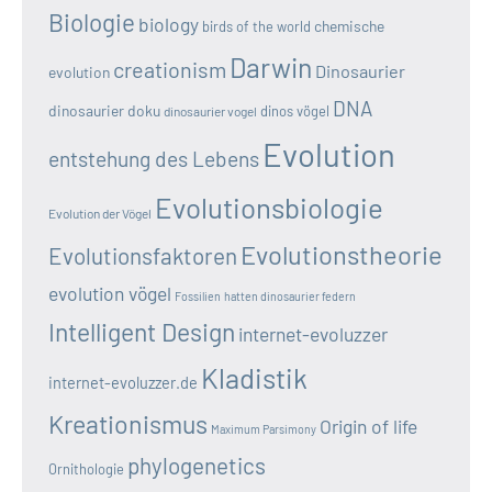
Biologie
biology
chemische
birds of the world
Darwin
creationism
Dinosaurier
evolution
DNA
dinosaurier doku
dinos vögel
dinosaurier vogel
Evolution
entstehung des Lebens
Evolutionsbiologie
Evolution der Vögel
Evolutionstheorie
Evolutionsfaktoren
evolution vögel
Fossilien
hatten dinosaurier federn
Intelligent Design
internet-evoluzzer
Kladistik
internet-evoluzzer.de
Kreationismus
Origin of life
Maximum Parsimony
phylogenetics
Ornithologie