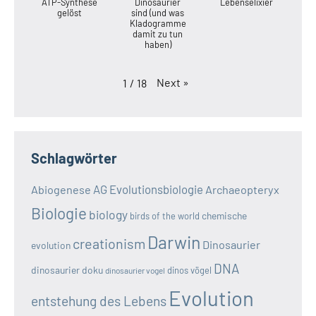
ATP-Synthese
Dinosaurier
Lebenselixier
gelöst
sind (und was
Kladogramme
damit zu tun
haben)
Next
»
1
/
18
Schlagwörter
AG Evolutionsbiologie
Abiogenese
Archaeopteryx
Biologie
biology
chemische
birds of the world
Darwin
creationism
Dinosaurier
evolution
DNA
dinosaurier doku
dinos vögel
dinosaurier vogel
Evolution
entstehung des Lebens