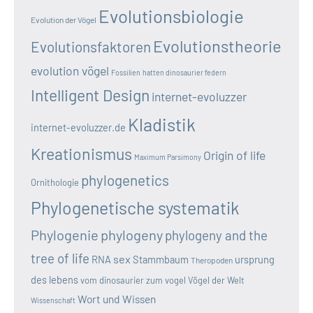
Evolutionsbiologie
Evolution der Vögel
Evolutionstheorie
Evolutionsfaktoren
evolution vögel
Fossilien
hatten dinosaurier federn
Intelligent Design
internet-evoluzzer
Kladistik
internet-evoluzzer.de
Kreationismus
Origin of life
Maximum Parsimony
phylogenetics
Ornithologie
Phylogenetische systematik
Phylogenie
phylogeny
phylogeny and the
tree of life
sex
RNA
Stammbaum
ursprung
Theropoden
des lebens
vom dinosaurier zum vogel
Vögel der Welt
Wort und Wissen
Wissenschaft