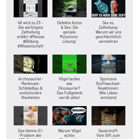
46 wird zu 23 –
Defekte Autos
Sex vs.
Die wichtigste
& Sex: Die
Zellteilung:
Zellteilung
geniale
Warum wir uns
erklärt #Meiose
Mutations-
geschlechtlich
#Bildung
Lösung!
vermehren
#Wissenschaft
Archosaurier-
Vögel laufen
Spontane
Merkmale:
wie
Stoffwechsel-
Schädelbau &
Dinosaurier?
Reaktionen:
evolutionäre
Das Fußgelenk
Wie Leben
Neuheiten
verrät alles!
entstand
Das Henne-Ei-
Warum Vögel
Sauerstoff:
Problem der
echte
Vom Gift zum