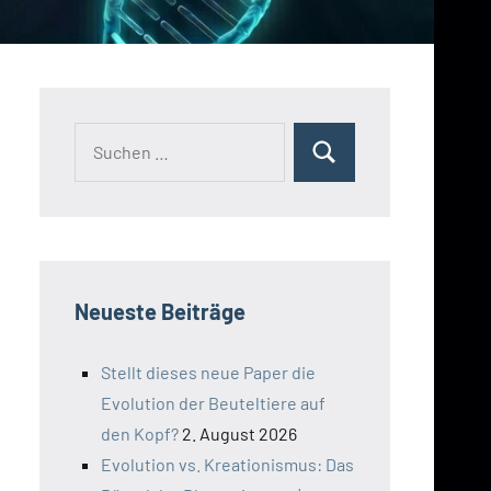
Suchen
Suchen
nach:
Neueste Beiträge
Stellt dieses neue Paper die
Evolution der Beuteltiere auf
den Kopf?
2. August 2026
Evolution vs. Kreationismus: Das