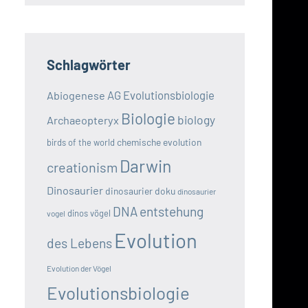
Schlagwörter
AG Evolutionsbiologie
Abiogenese
Biologie
biology
Archaeopteryx
chemische evolution
birds of the world
Darwin
creationism
Dinosaurier
dinosaurier doku
dinosaurier
DNA
entstehung
dinos vögel
vogel
Evolution
des Lebens
Evolution der Vögel
Evolutionsbiologie