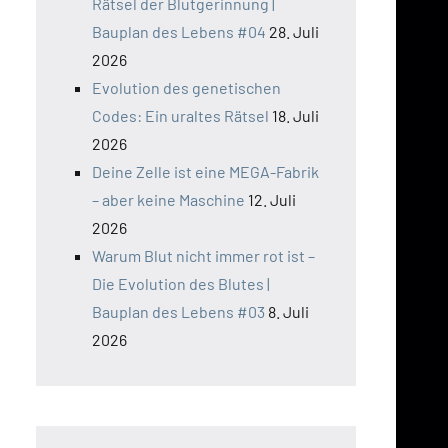
Rätsel der Blutgerinnung |
Bauplan des Lebens #04
28. Juli
2026
Evolution des genetischen
Codes: Ein uraltes Rätsel
18. Juli
2026
Deine Zelle ist eine MEGA-Fabrik
– aber keine Maschine
12. Juli
2026
Warum Blut nicht immer rot ist –
Die Evolution des Blutes |
Bauplan des Lebens #03
8. Juli
2026