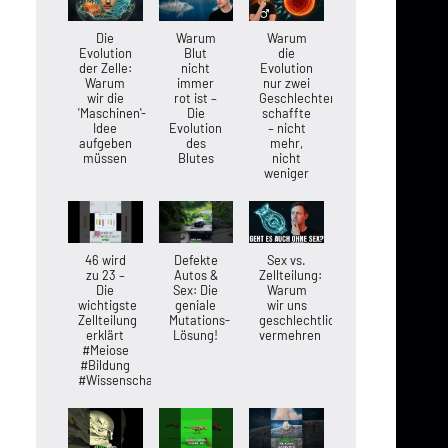
Die
Warum
Warum
Evolution
Blut
die
der Zelle:
nicht
Evolution
Warum
immer
nur zwei
wir die
rot ist –
Geschlechter
'Maschinen'-
Die
schaffte
Idee
Evolution
– nicht
aufgeben
des
mehr,
müssen
Blutes
nicht
weniger
46 wird
Defekte
Sex vs.
zu 23 –
Autos &
Zellteilung:
Die
Sex: Die
Warum
wichtigste
geniale
wir uns
Zellteilung
Mutations-
geschlechtlich
erklärt
Lösung!
vermehren
#Meiose
#Bildung
#Wissenschaft