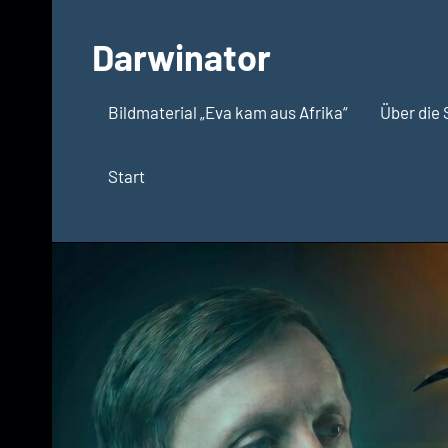
Zum
Inhalt
Darwinator
springen
Evolutionsbiologie
Bildmaterial „Eva kam aus Afrika“
Über die 
Start