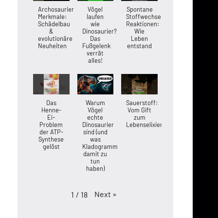
Archosaurier-
Vögel
Spontane
Merkmale:
laufen
Stoffwechsel-
Schädelbau
wie
Reaktionen:
&
Dinosaurier?
Wie
evolutionäre
Das
Leben
Neuheiten
Fußgelenk
entstand
verrät
alles!
Das
Warum
Sauerstoff:
Henne-
Vögel
Vom Gift
Ei-
echte
zum
Problem
Dinosaurier
Lebenselixier
der ATP-
sind (und
Synthese
was
gelöst
Kladogramme
damit zu
tun
haben)
Next
»
1
/
18