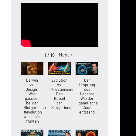
Next
»
1
/
18
Darwin
Evolution
Der
vs.
vs.
Ursprung
Design:
Kreationismus:
des
Was
Das
Lebens:
passiert
Rätsel
Wie der
bei der
der
genetische
Blutgerinnung?
Blutgerinnung
Code
#evolution
entstand
#biologie
#fakten