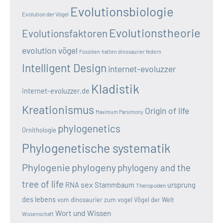
Evolutionsbiologie
Evolution der Vögel
Evolutionstheorie
Evolutionsfaktoren
evolution vögel
Fossilien
hatten dinosaurier federn
Intelligent Design
internet-evoluzzer
Kladistik
internet-evoluzzer.de
Kreationismus
Origin of life
Maximum Parsimony
phylogenetics
Ornithologie
Phylogenetische systematik
Phylogenie
phylogeny
phylogeny and the
tree of life
sex
RNA
Stammbaum
ursprung
Theropoden
des lebens
vom dinosaurier zum vogel
Vögel der Welt
Wort und Wissen
Wissenschaft