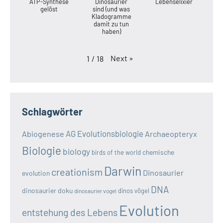
ATP-Synthese
Dinosaurier
Lebenselixier
gelöst
sind (und was
Kladogramme
damit zu tun
haben)
Next
»
1
/
18
Schlagwörter
AG Evolutionsbiologie
Abiogenese
Archaeopteryx
Biologie
biology
chemische
birds of the world
Darwin
creationism
Dinosaurier
evolution
DNA
dinosaurier doku
dinos vögel
dinosaurier vogel
Evolution
entstehung des Lebens