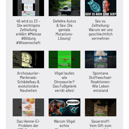
46 wird zu 23 –
Defekte Autos
Sex vs.
Die wichtigste
& Sex: Die
Zellteilung:
Zellteilung
geniale
Warum wir uns
erklärt #Meiose
Mutations-
geschlechtlich
#Bildung
Lösung!
vermehren
#Wissenschaft
Archosaurier-
Vögel laufen
Spontane
Merkmale:
wie
Stoffwechsel-
Schädelbau &
Dinosaurier?
Reaktionen:
evolutionäre
Das Fußgelenk
Wie Leben
Neuheiten
verrät alles!
entstand
Das Henne-Ei-
Warum Vögel
Sauerstoff:
Problem der
echte
Vom Gift zum