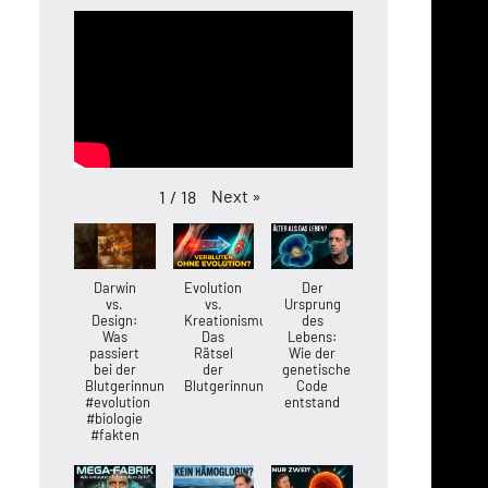
Next
»
1
/
18
Darwin
Evolution
Der
vs.
vs.
Ursprung
Design:
Kreationismus:
des
Was
Das
Lebens:
passiert
Rätsel
Wie der
bei der
der
genetische
Blutgerinnung?
Blutgerinnung
Code
#evolution
entstand
#biologie
#fakten