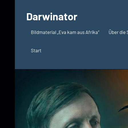
Zum
Inhalt
Darwinator
springen
Evolutionsbiologie
Bildmaterial „Eva kam aus Afrika“
Über die 
Start