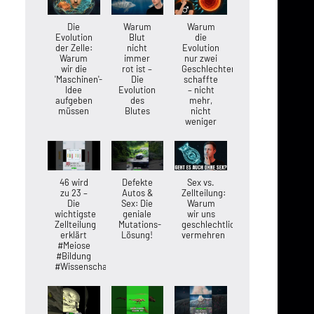
Die
Warum
Warum
Evolution
Blut
die
der Zelle:
nicht
Evolution
Warum
immer
nur zwei
wir die
rot ist –
Geschlechter
'Maschinen'-
Die
schaffte
Idee
Evolution
– nicht
aufgeben
des
mehr,
müssen
Blutes
nicht
weniger
46 wird
Defekte
Sex vs.
zu 23 –
Autos &
Zellteilung:
Die
Sex: Die
Warum
wichtigste
geniale
wir uns
Zellteilung
Mutations-
geschlechtlich
erklärt
Lösung!
vermehren
#Meiose
#Bildung
#Wissenschaft