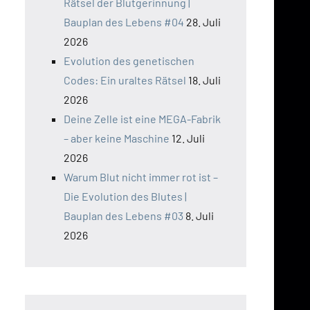
Rätsel der Blutgerinnung |
Bauplan des Lebens #04
28. Juli
2026
Evolution des genetischen
Codes: Ein uraltes Rätsel
18. Juli
2026
Deine Zelle ist eine MEGA-Fabrik
– aber keine Maschine
12. Juli
2026
Warum Blut nicht immer rot ist –
Die Evolution des Blutes |
Bauplan des Lebens #03
8. Juli
2026