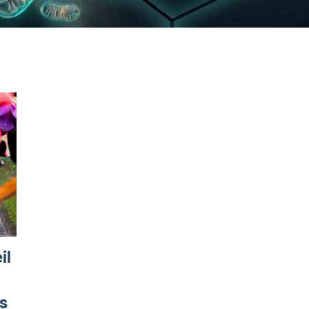
il
es