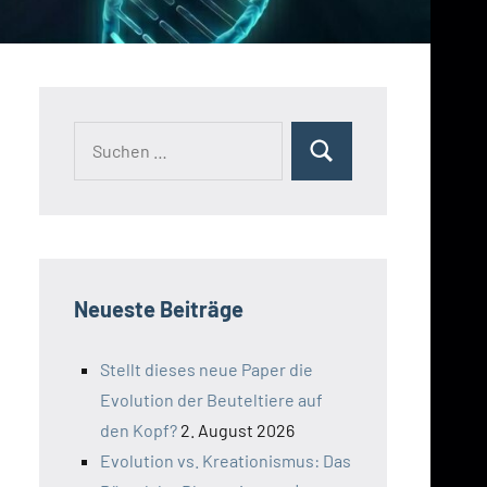
Suchen
Suchen
nach:
Neueste Beiträge
Stellt dieses neue Paper die
Evolution der Beuteltiere auf
den Kopf?
2. August 2026
Evolution vs. Kreationismus: Das