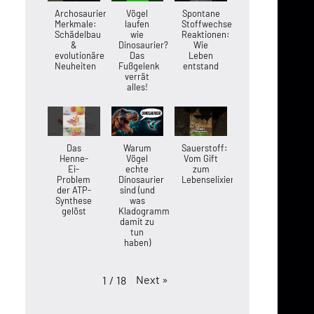
Archosaurier-
Vögel
Spontane
Merkmale:
laufen
Stoffwechsel-
Schädelbau
wie
Reaktionen:
&
Dinosaurier?
Wie
evolutionäre
Das
Leben
Neuheiten
Fußgelenk
entstand
verrät
alles!
Das
Warum
Sauerstoff:
Henne-
Vögel
Vom Gift
Ei-
echte
zum
Problem
Dinosaurier
Lebenselixier
der ATP-
sind (und
Synthese
was
gelöst
Kladogramme
damit zu
tun
haben)
Next
»
1
/
18