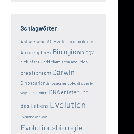
Schlagwörter
AG Evolutionsbiologie
Abiogenese
Biologie
biology
Archaeopteryx
chemische evolution
birds of the world
Darwin
creationism
Dinosaurier
dinosaurier doku
dinosaurier
DNA
entstehung
dinos vögel
vogel
Evolution
des Lebens
Evolution der Vögel
Evolutionsbiologie