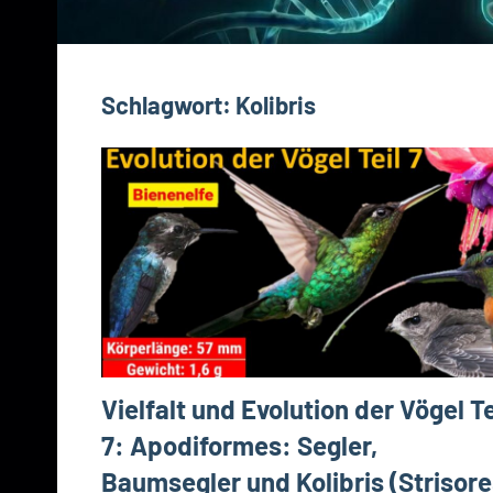
Schlagwort:
Kolibris
Vielfalt und Evolution der Vögel Te
7: Apodiformes: Segler,
Baumsegler und Kolibris (Strisor