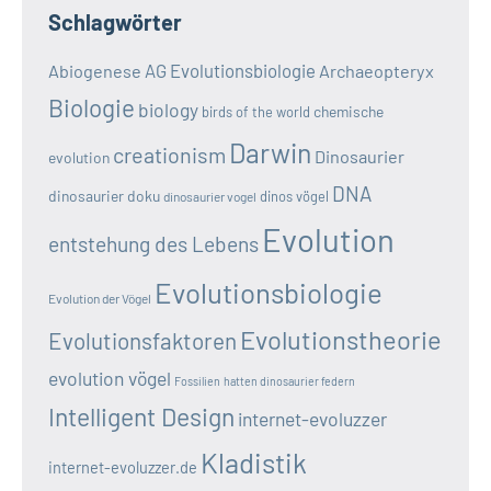
Schlagwörter
AG Evolutionsbiologie
Abiogenese
Archaeopteryx
Biologie
biology
chemische
birds of the world
Darwin
creationism
Dinosaurier
evolution
DNA
dinosaurier doku
dinos vögel
dinosaurier vogel
Evolution
entstehung des Lebens
Evolutionsbiologie
Evolution der Vögel
Evolutionstheorie
Evolutionsfaktoren
evolution vögel
Fossilien
hatten dinosaurier federn
Intelligent Design
internet-evoluzzer
Kladistik
internet-evoluzzer.de