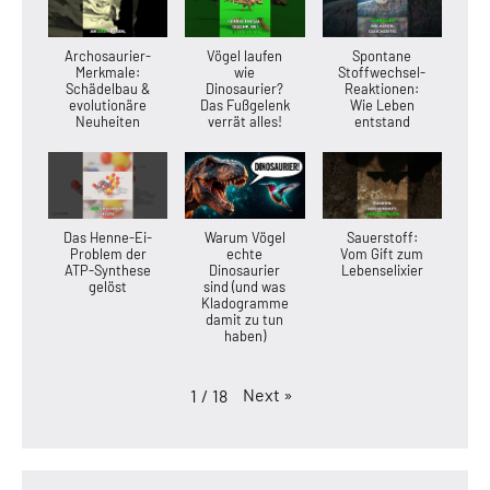
Archosaurier-
Vögel laufen
Spontane
Merkmale:
wie
Stoffwechsel-
Schädelbau &
Dinosaurier?
Reaktionen:
evolutionäre
Das Fußgelenk
Wie Leben
Neuheiten
verrät alles!
entstand
Das Henne-Ei-
Warum Vögel
Sauerstoff:
Problem der
echte
Vom Gift zum
ATP-Synthese
Dinosaurier
Lebenselixier
gelöst
sind (und was
Kladogramme
damit zu tun
haben)
Next
»
1
/
18