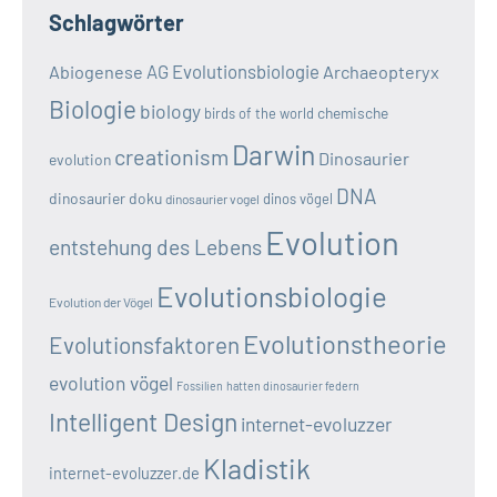
Schlagwörter
AG Evolutionsbiologie
Abiogenese
Archaeopteryx
Biologie
biology
chemische
birds of the world
Darwin
creationism
Dinosaurier
evolution
DNA
dinosaurier doku
dinos vögel
dinosaurier vogel
Evolution
entstehung des Lebens
Evolutionsbiologie
Evolution der Vögel
Evolutionstheorie
Evolutionsfaktoren
evolution vögel
Fossilien
hatten dinosaurier federn
Intelligent Design
internet-evoluzzer
Kladistik
internet-evoluzzer.de