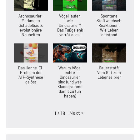
Archosaurier-
Vögel laufen
Spontane
Merkmale:
wie
Stoffwechsel-
Schädelbau &
Dinosaurier?
Reaktionen:
evolutionäre
Das Fußgelenk
Wie Leben
Neuheiten
verrät alles!
entstand
Das Henne-Ei-
Warum Vögel
Sauerstoff:
Problem der
echte
Vom Gift zum
ATP-Synthese
Dinosaurier
Lebenselixier
gelöst
sind (und was
Kladogramme
damit zu tun
haben)
Next
»
1
/
18