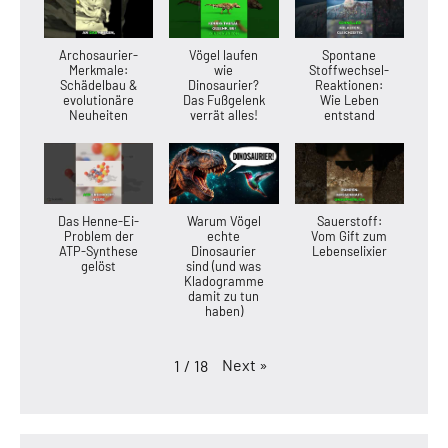
Archosaurier-
Vögel laufen
Spontane
Merkmale:
wie
Stoffwechsel-
Schädelbau &
Dinosaurier?
Reaktionen:
evolutionäre
Das Fußgelenk
Wie Leben
Neuheiten
verrät alles!
entstand
Das Henne-Ei-
Warum Vögel
Sauerstoff:
Problem der
echte
Vom Gift zum
ATP-Synthese
Dinosaurier
Lebenselixier
gelöst
sind (und was
Kladogramme
damit zu tun
haben)
Next
»
1
/
18