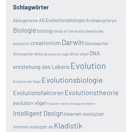
Schlagwörter
AG Evolutionsbiologie
Abiogenese
Archaeopteryx
Biologie
biology
chemische
birds of the world
Darwin
creationism
Dinosaurier
evolution
DNA
dinosaurier doku
dinos vögel
dinosaurier vogel
Evolution
entstehung des Lebens
Evolutionsbiologie
Evolution der Vögel
Evolutionstheorie
Evolutionsfaktoren
evolution vögel
Fossilien
hatten dinosaurier federn
Intelligent Design
internet-evoluzzer
Kladistik
internet-evoluzzer.de