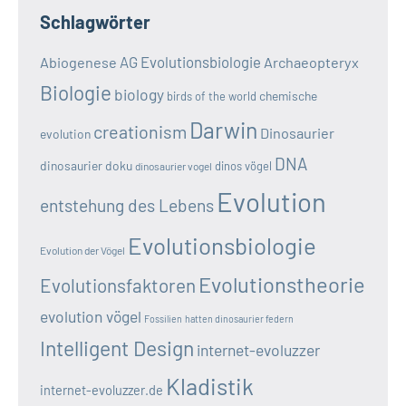
Schlagwörter
AG Evolutionsbiologie
Abiogenese
Archaeopteryx
Biologie
biology
chemische
birds of the world
Darwin
creationism
Dinosaurier
evolution
DNA
dinosaurier doku
dinos vögel
dinosaurier vogel
Evolution
entstehung des Lebens
Evolutionsbiologie
Evolution der Vögel
Evolutionstheorie
Evolutionsfaktoren
evolution vögel
Fossilien
hatten dinosaurier federn
Intelligent Design
internet-evoluzzer
Kladistik
internet-evoluzzer.de