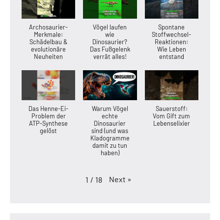
Archosaurier-
Vögel laufen
Spontane
Merkmale:
wie
Stoffwechsel-
Schädelbau &
Dinosaurier?
Reaktionen:
evolutionäre
Das Fußgelenk
Wie Leben
Neuheiten
verrät alles!
entstand
Das Henne-Ei-
Warum Vögel
Sauerstoff:
Problem der
echte
Vom Gift zum
ATP-Synthese
Dinosaurier
Lebenselixier
gelöst
sind (und was
Kladogramme
damit zu tun
haben)
Next
»
1
/
18