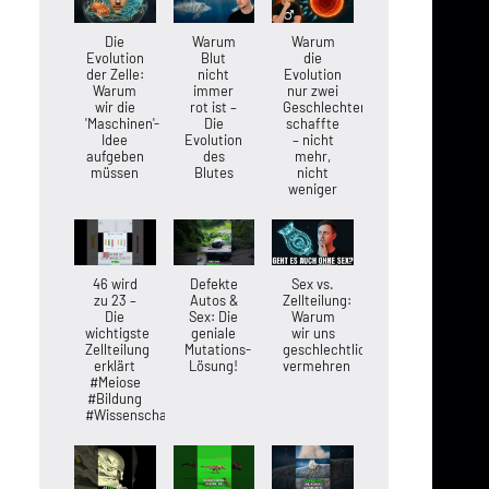
Die
Warum
Warum
Evolution
Blut
die
der Zelle:
nicht
Evolution
Warum
immer
nur zwei
wir die
rot ist –
Geschlechter
'Maschinen'-
Die
schaffte
Idee
Evolution
– nicht
aufgeben
des
mehr,
müssen
Blutes
nicht
weniger
46 wird
Defekte
Sex vs.
zu 23 –
Autos &
Zellteilung:
Die
Sex: Die
Warum
wichtigste
geniale
wir uns
Zellteilung
Mutations-
geschlechtlich
erklärt
Lösung!
vermehren
#Meiose
#Bildung
#Wissenschaft