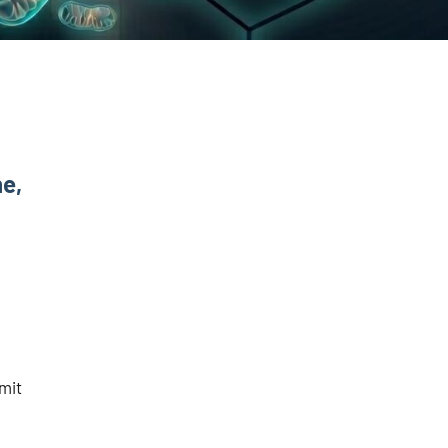
ne,
 mit
e