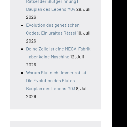
Rätsel der Blutgerinnung |
Bauplan des Lebens #04
28. Juli
2026
Evolution des genetischen
Codes: Ein uraltes Rätsel
18. Juli
2026
Deine Zelle ist eine MEGA-Fabrik
– aber keine Maschine
12. Juli
2026
Warum Blut nicht immer rot ist –
Die Evolution des Blutes |
Bauplan des Lebens #03
8. Juli
2026