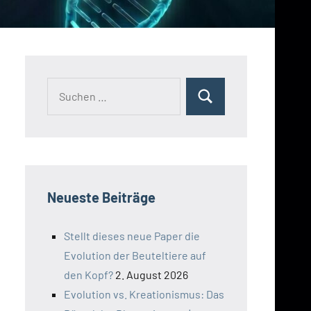
Suchen
Suchen
nach:
Neueste Beiträge
Stellt dieses neue Paper die
Evolution der Beuteltiere auf
den Kopf?
2. August 2026
Evolution vs. Kreationismus: Das