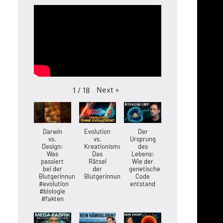
Next
»
1
/
18
Darwin
Evolution
Der
vs.
vs.
Ursprung
Design:
Kreationismus:
des
Was
Das
Lebens:
passiert
Rätsel
Wie der
bei der
der
genetische
Blutgerinnung?
Blutgerinnung
Code
#evolution
entstand
#biologie
#fakten