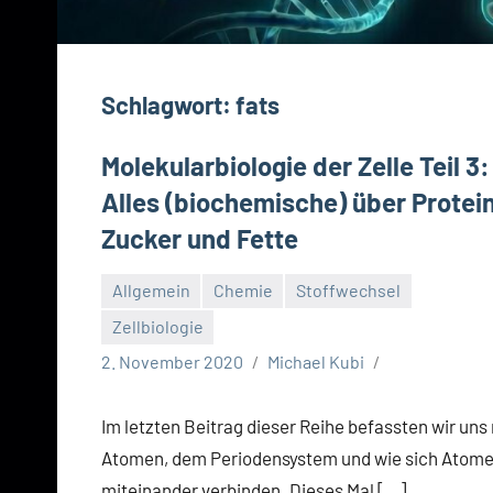
Schlagwort:
fats
Molekularbiologie der Zelle Teil 3:
Alles (biochemische) über Protei
Zucker und Fette
Allgemein
Chemie
Stoffwechsel
Zellbiologie
2. November 2020
Michael Kubi
Im letzten Beitrag dieser Reihe befassten wir uns
Atomen, dem Periodensystem und wie sich Atom
miteinander verbinden. Dieses Mal […]