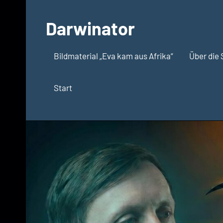
Zum
Inhalt
Darwinator
springen
Evolutionsbiologie
Bildmaterial „Eva kam aus Afrika“
Über die 
Start