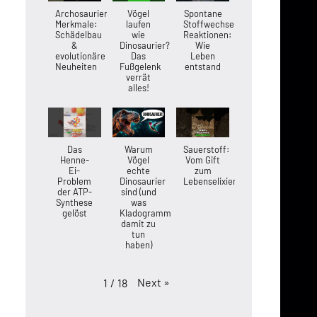
Archosaurier-
Vögel
Spontane
Merkmale:
laufen
Stoffwechsel-
Schädelbau
wie
Reaktionen:
&
Dinosaurier?
Wie
evolutionäre
Das
Leben
Neuheiten
Fußgelenk
entstand
verrät
alles!
Das
Warum
Sauerstoff:
Henne-
Vögel
Vom Gift
Ei-
echte
zum
Problem
Dinosaurier
Lebenselixier
der ATP-
sind (und
Synthese
was
gelöst
Kladogramme
damit zu
tun
haben)
Next
»
1
/
18