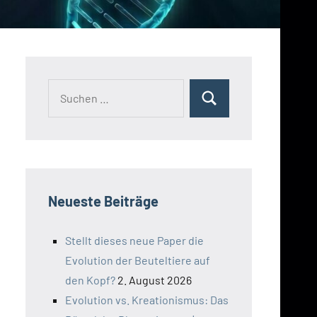
Suchen
Suchen
nach:
Neueste Beiträge
Stellt dieses neue Paper die
Evolution der Beuteltiere auf
den Kopf?
2. August 2026
Evolution vs. Kreationismus: Das