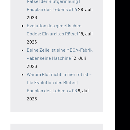
Rätsel der Blutgerinnung |
Bauplan des Lebens #04
28. Juli
2026
Evolution des genetischen
Codes: Ein uraltes Rätsel
18. Juli
2026
Deine Zelle ist eine MEGA-Fabrik
– aber keine Maschine
12. Juli
2026
Warum Blut nicht immer rot ist –
Die Evolution des Blutes |
Bauplan des Lebens #03
8. Juli
2026