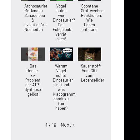
Archosaurier-
Vögel
Spontane
Merkmale:
laufen
Stoffwechsel-
Schädelbau
wie
Reaktionen:
&
Dinosaurier?
Wie
evolutionäre
Das
Leben
Neuheiten
Fußgelenk
entstand
verrät
alles!
Das
Warum
Sauerstoff:
Henne-
Vögel
Vom Gift
Ei-
echte
zum
Problem
Dinosaurier
Lebenselixier
der ATP-
sind (und
Synthese
was
gelöst
Kladogramme
damit zu
tun
haben)
Next
»
1
/
18