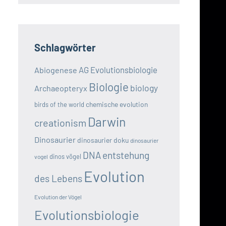
Schlagwörter
AG Evolutionsbiologie
Abiogenese
Biologie
biology
Archaeopteryx
chemische evolution
birds of the world
Darwin
creationism
Dinosaurier
dinosaurier doku
dinosaurier
DNA
entstehung
dinos vögel
vogel
Evolution
des Lebens
Evolution der Vögel
Evolutionsbiologie