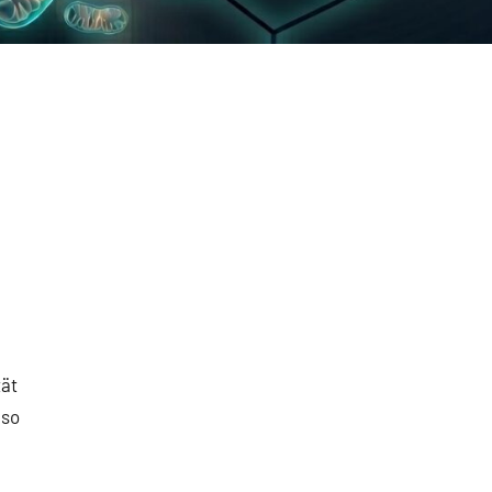
tät
 so