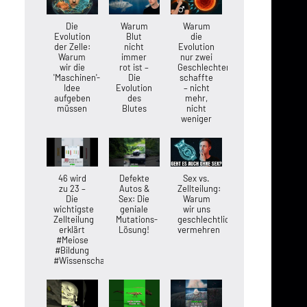
Die
Warum
Warum
Evolution
Blut
die
der Zelle:
nicht
Evolution
Warum
immer
nur zwei
wir die
rot ist –
Geschlechter
'Maschinen'-
Die
schaffte
Idee
Evolution
– nicht
aufgeben
des
mehr,
müssen
Blutes
nicht
weniger
46 wird
Defekte
Sex vs.
zu 23 –
Autos &
Zellteilung:
Die
Sex: Die
Warum
wichtigste
geniale
wir uns
Zellteilung
Mutations-
geschlechtlich
erklärt
Lösung!
vermehren
#Meiose
#Bildung
#Wissenschaft