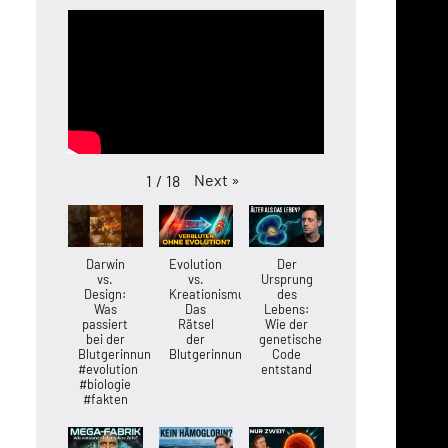
Next
»
1
/
18
Darwin
Evolution
Der
vs.
vs.
Ursprung
Design:
Kreationismus:
des
Was
Das
Lebens:
passiert
Rätsel
Wie der
bei der
der
genetische
Blutgerinnung?
Blutgerinnung
Code
#evolution
entstand
#biologie
#fakten