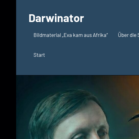
Zum
Inhalt
Darwinator
springen
Evolutionsbiologie
Bildmaterial „Eva kam aus Afrika“
Über die 
Start