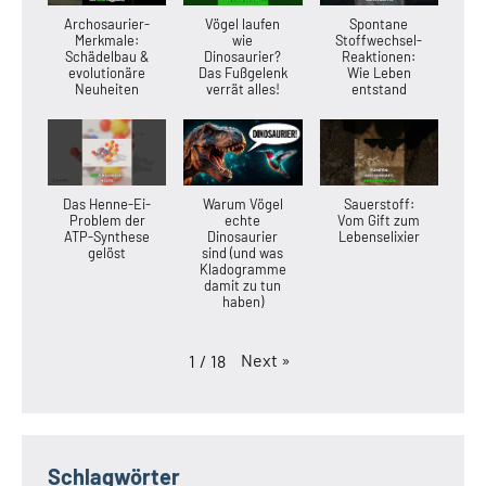
Archosaurier-
Vögel laufen
Spontane
Merkmale:
wie
Stoffwechsel-
Schädelbau &
Dinosaurier?
Reaktionen:
evolutionäre
Das Fußgelenk
Wie Leben
Neuheiten
verrät alles!
entstand
Das Henne-Ei-
Warum Vögel
Sauerstoff:
Problem der
echte
Vom Gift zum
ATP-Synthese
Dinosaurier
Lebenselixier
gelöst
sind (und was
Kladogramme
damit zu tun
haben)
Next
»
1
/
18
Schlagwörter