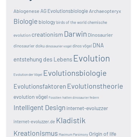
AG Evolutionsbiologie
Abiogenese
Archaeopteryx
Biologie
biology
chemische
birds of the world
Darwin
creationism
Dinosaurier
evolution
DNA
dinosaurier doku
dinos vögel
dinosaurier vogel
Evolution
entstehung des Lebens
Evolutionsbiologie
Evolution der Vögel
Evolutionstheorie
Evolutionsfaktoren
evolution vögel
Fossilien
hatten dinosaurier federn
Intelligent Design
internet-evoluzzer
Kladistik
internet-evoluzzer.de
Kreationismus
Origin of life
Maximum Parsimony