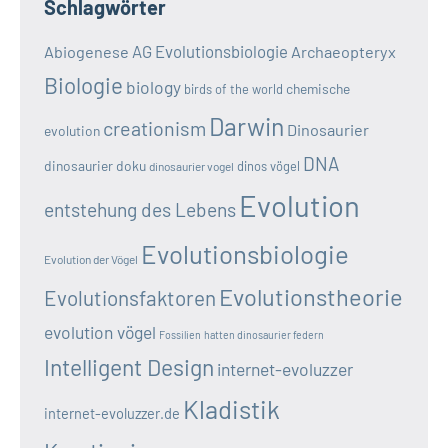
Schlagwörter
AG Evolutionsbiologie
Abiogenese
Archaeopteryx
Biologie
biology
chemische
birds of the world
Darwin
creationism
Dinosaurier
evolution
DNA
dinosaurier doku
dinos vögel
dinosaurier vogel
Evolution
entstehung des Lebens
Evolutionsbiologie
Evolution der Vögel
Evolutionstheorie
Evolutionsfaktoren
evolution vögel
Fossilien
hatten dinosaurier federn
Intelligent Design
internet-evoluzzer
Kladistik
internet-evoluzzer.de