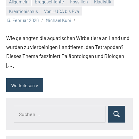
Allgemein
Erdgeschichte
Fossilien
Kladistik
Kreationismus
Von LUCA bis Eva
13. Februar 2026
Michael Kubi
Wie gelangten die aquatischen Wirbeltiere an Land und
wurden zu vierbeinigen Landtieren, den Tetrapoden?
Dieses Thema fasziniert Paläontologen und Biologen
[…]
Weiterlesen
Suchen
Suchen
nach: