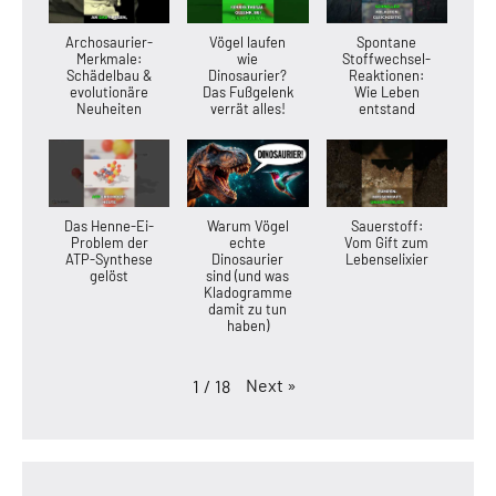
Archosaurier-
Vögel laufen
Spontane
Merkmale:
wie
Stoffwechsel-
Schädelbau &
Dinosaurier?
Reaktionen:
evolutionäre
Das Fußgelenk
Wie Leben
Neuheiten
verrät alles!
entstand
Das Henne-Ei-
Warum Vögel
Sauerstoff:
Problem der
echte
Vom Gift zum
ATP-Synthese
Dinosaurier
Lebenselixier
gelöst
sind (und was
Kladogramme
damit zu tun
haben)
Next
»
1
/
18