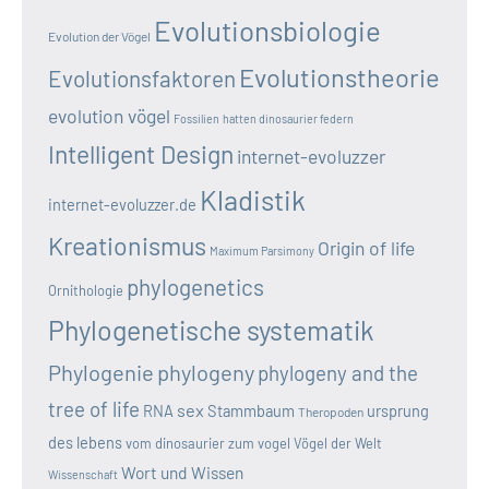
Evolutionsbiologie
Evolution der Vögel
Evolutionstheorie
Evolutionsfaktoren
evolution vögel
Fossilien
hatten dinosaurier federn
Intelligent Design
internet-evoluzzer
Kladistik
internet-evoluzzer.de
Kreationismus
Origin of life
Maximum Parsimony
phylogenetics
Ornithologie
Phylogenetische systematik
Phylogenie
phylogeny
phylogeny and the
tree of life
sex
RNA
Stammbaum
ursprung
Theropoden
des lebens
vom dinosaurier zum vogel
Vögel der Welt
Wort und Wissen
Wissenschaft