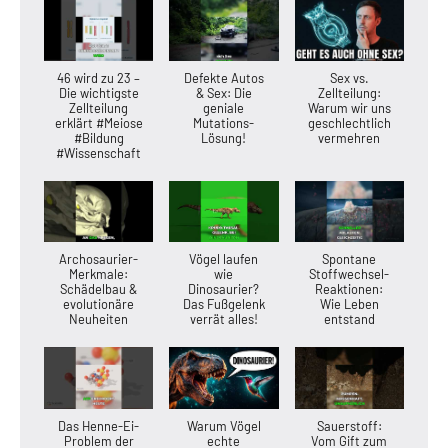
46 wird zu 23 –
Defekte Autos
Sex vs.
Die wichtigste
& Sex: Die
Zellteilung:
Zellteilung
geniale
Warum wir uns
erklärt #Meiose
Mutations-
geschlechtlich
#Bildung
Lösung!
vermehren
#Wissenschaft
Archosaurier-
Vögel laufen
Spontane
Merkmale:
wie
Stoffwechsel-
Schädelbau &
Dinosaurier?
Reaktionen:
evolutionäre
Das Fußgelenk
Wie Leben
Neuheiten
verrät alles!
entstand
Das Henne-Ei-
Warum Vögel
Sauerstoff:
Problem der
echte
Vom Gift zum