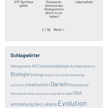
ATP-Synthese
Dinosaurier
Lebenselixier
gelöst
sind (und was
Kladogramme
damit zu tun
haben)
Next
»
1
/
18
Schlagwörter
AG Evolutionsbiologie
Abiogenese
Archaeopteryx
Biologie
biology
chemische
birds of the world
Darwin
creationism
Dinosaurier
evolution
DNA
dinosaurier doku
dinos vögel
dinosaurier vogel
Evolution
entstehung des Lebens