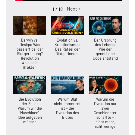
Next
»
1
/
18
Darwin vs.
Evolution vs.
Der Ursprung
Design: Was
Kreationismus:
des Lebens:
passiert bei der
Das Rätsel der
Wie der
Blutgerinnung?
Blutgerinnung
genetische
#evolution
Code entstand
#biologie
#fakten
Die Evolution
Warum Blut
Warum die
der Zelle:
nicht immer rot
Evolution nur
Warum wir die
ist – Die
zwei
'Maschinen'-
Evolution des
Geschlechter
Idee aufgeben
Blutes
schaffte –
müssen
nicht mehr,
nicht weniger