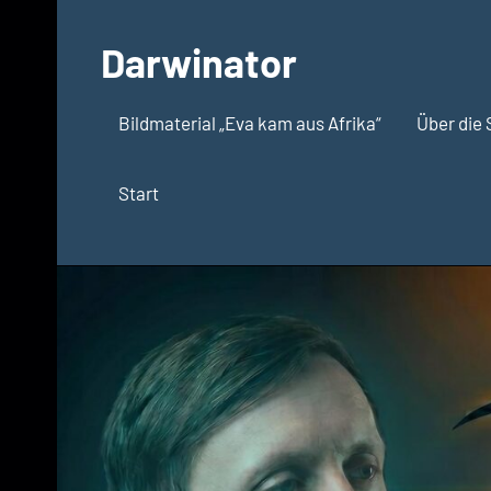
Zum
Inhalt
Darwinator
springen
Evolutionsbiologie
Bildmaterial „Eva kam aus Afrika“
Über die 
Start