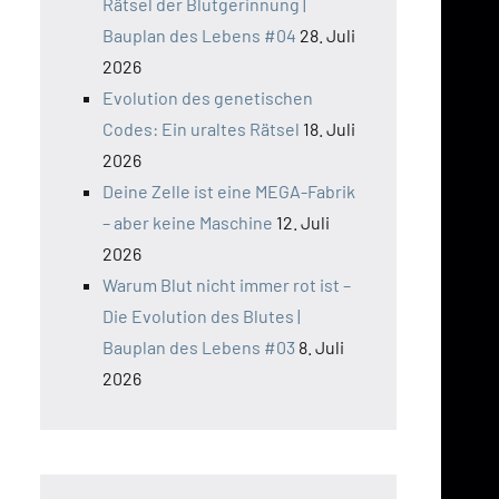
Rätsel der Blutgerinnung |
Bauplan des Lebens #04
28. Juli
2026
Evolution des genetischen
Codes: Ein uraltes Rätsel
18. Juli
2026
Deine Zelle ist eine MEGA-Fabrik
– aber keine Maschine
12. Juli
2026
Warum Blut nicht immer rot ist –
Die Evolution des Blutes |
Bauplan des Lebens #03
8. Juli
2026