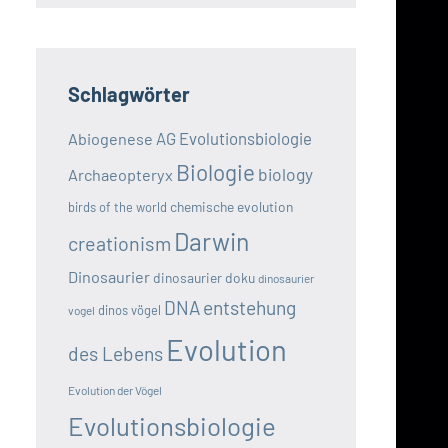
Schlagwörter
AG Evolutionsbiologie
Abiogenese
Biologie
biology
Archaeopteryx
chemische evolution
birds of the world
Darwin
creationism
Dinosaurier
dinosaurier doku
dinosaurier
DNA
entstehung
dinos vögel
vogel
Evolution
des Lebens
Evolution der Vögel
Evolutionsbiologie