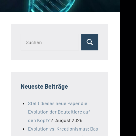
Suchen
Suchen
nach:
Neueste Beiträge
Stellt dieses neue Paper die
Evolution der Beuteltiere auf
den Kopf?
2. August 2026
Evolution vs. Kreationismus: Das