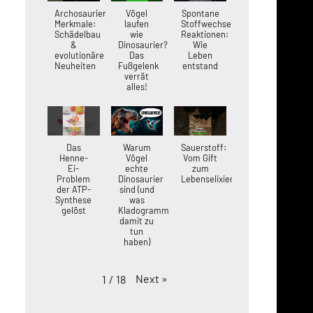
Archosaurier-
Vögel
Spontane
Merkmale:
laufen
Stoffwechsel-
Schädelbau
wie
Reaktionen:
&
Dinosaurier?
Wie
evolutionäre
Das
Leben
Neuheiten
Fußgelenk
entstand
verrät
alles!
Das
Warum
Sauerstoff:
Henne-
Vögel
Vom Gift
Ei-
echte
zum
Problem
Dinosaurier
Lebenselixier
der ATP-
sind (und
Synthese
was
gelöst
Kladogramme
damit zu
tun
haben)
Next
»
1
/
18