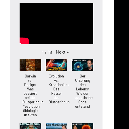
Next
»
1
/
18
Darwin
Evolution
Der
vs.
vs.
Ursprung
Design:
Kreationismus:
des
Was
Das
Lebens:
passiert
Rätsel
Wie der
bei der
der
genetische
Blutgerinnung?
Blutgerinnung
Code
#evolution
entstand
#biologie
#fakten