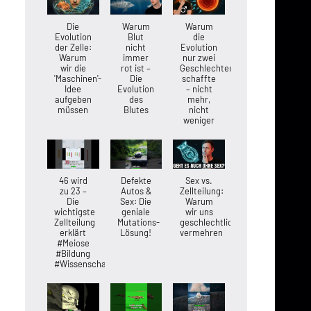
Die
Warum
Warum
Evolution
Blut
die
der Zelle:
nicht
Evolution
Warum
immer
nur zwei
wir die
rot ist –
Geschlechter
'Maschinen'-
Die
schaffte
Idee
Evolution
– nicht
aufgeben
des
mehr,
müssen
Blutes
nicht
weniger
46 wird
Defekte
Sex vs.
zu 23 –
Autos &
Zellteilung:
Die
Sex: Die
Warum
wichtigste
geniale
wir uns
Zellteilung
Mutations-
geschlechtlich
erklärt
Lösung!
vermehren
#Meiose
#Bildung
#Wissenschaft