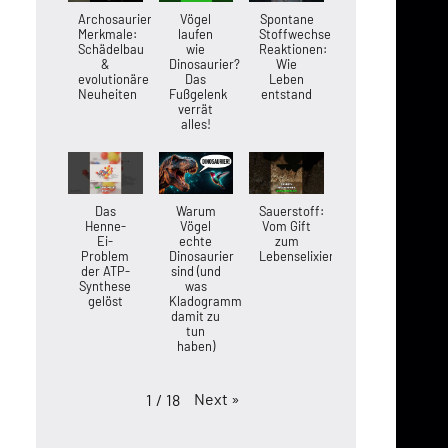
Archosaurier-
Vögel
Spontane
Merkmale:
laufen
Stoffwechsel-
Schädelbau
wie
Reaktionen:
&
Dinosaurier?
Wie
evolutionäre
Das
Leben
Neuheiten
Fußgelenk
entstand
verrät
alles!
Das
Warum
Sauerstoff:
Henne-
Vögel
Vom Gift
Ei-
echte
zum
Problem
Dinosaurier
Lebenselixier
der ATP-
sind (und
Synthese
was
gelöst
Kladogramme
damit zu
tun
haben)
Next
»
1
/
18