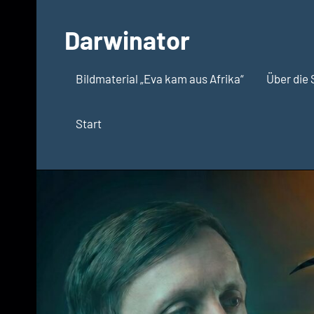
Zum
Inhalt
Darwinator
springen
Evolutionsbiologie
Bildmaterial „Eva kam aus Afrika“
Über die 
Start