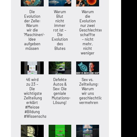
Die
Warum
Warum
Evolution
Blut
die
der Zelle:
nicht
Evolution
Warum
immer
nur zwei
wir die
rot ist –
Geschlechter
'Maschinen'-
Die
schaffte
Idee
Evolution
– nicht
aufgeben
des
mehr,
müssen
Blutes
nicht
weniger
46 wird
Defekte
Sex vs.
zu 23 –
Autos &
Zellteilung:
Die
Sex: Die
Warum
wichtigste
geniale
wir uns
Zellteilung
Mutations-
geschlechtlich
erklärt
Lösung!
vermehren
#Meiose
#Bildung
#Wissenschaft