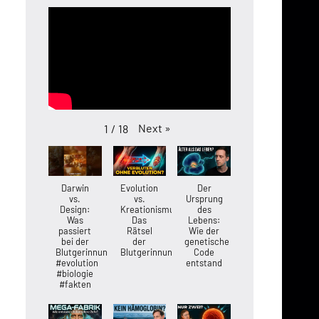
Next
»
1
/
18
Darwin
Evolution
Der
vs.
vs.
Ursprung
Design:
Kreationismus:
des
Was
Das
Lebens:
passiert
Rätsel
Wie der
bei der
der
genetische
Blutgerinnung?
Blutgerinnung
Code
#evolution
entstand
#biologie
#fakten