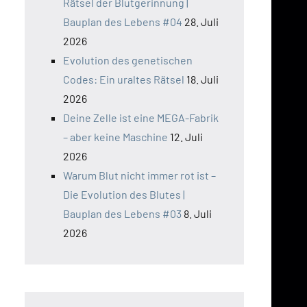
Rätsel der Blutgerinnung |
Bauplan des Lebens #04
28. Juli
2026
Evolution des genetischen
Codes: Ein uraltes Rätsel
18. Juli
2026
Deine Zelle ist eine MEGA-Fabrik
– aber keine Maschine
12. Juli
2026
Warum Blut nicht immer rot ist –
Die Evolution des Blutes |
Bauplan des Lebens #03
8. Juli
2026