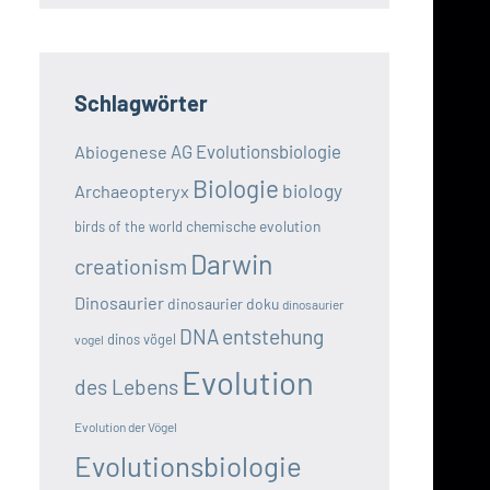
Schlagwörter
AG Evolutionsbiologie
Abiogenese
Biologie
biology
Archaeopteryx
chemische evolution
birds of the world
Darwin
creationism
Dinosaurier
dinosaurier doku
dinosaurier
DNA
entstehung
dinos vögel
vogel
Evolution
des Lebens
Evolution der Vögel
Evolutionsbiologie