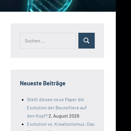
Suchen
Suchen
nach:
Neueste Beiträge
Stellt dieses neue Paper die
Evolution der Beuteltiere auf
den Kopf?
2. August 2026
Evolution vs. Kreationismus: Das