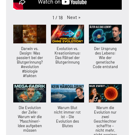
Next
»
1
/
18
Darwin vs.
Evolution vs.
Der Ursprung
Design: Was
Kreationismus:
des Lebens:
passiert bei der
Das Rätsel der
Wie der
Blutgerinnung?
Blutgerinnung
genetische
#evolution
Code entstand
#biologie
#fakten
Die Evolution
Warum Blut
Warum die
der Zelle:
nicht immer rot
Evolution nur
Warum wir die
ist – Die
zwei
'Maschinen'-
Evolution des
Geschlechter
Idee aufgeben
Blutes
schaffte –
müssen
nicht mehr,
nicht weniger