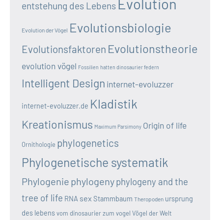
Evolution
entstehung des Lebens
Evolutionsbiologie
Evolution der Vögel
Evolutionstheorie
Evolutionsfaktoren
evolution vögel
Fossilien
hatten dinosaurier federn
Intelligent Design
internet-evoluzzer
Kladistik
internet-evoluzzer.de
Kreationismus
Origin of life
Maximum Parsimony
phylogenetics
Ornithologie
Phylogenetische systematik
Phylogenie
phylogeny
phylogeny and the
tree of life
sex
RNA
Stammbaum
ursprung
Theropoden
des lebens
vom dinosaurier zum vogel
Vögel der Welt