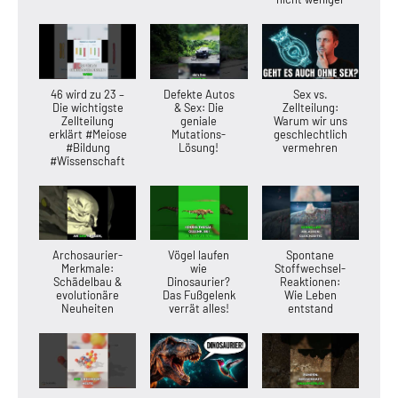
46 wird zu 23 –
Defekte Autos
Sex vs.
Die wichtigste
& Sex: Die
Zellteilung:
Zellteilung
geniale
Warum wir uns
erklärt #Meiose
Mutations-
geschlechtlich
#Bildung
Lösung!
vermehren
#Wissenschaft
Archosaurier-
Vögel laufen
Spontane
Merkmale:
wie
Stoffwechsel-
Schädelbau &
Dinosaurier?
Reaktionen:
evolutionäre
Das Fußgelenk
Wie Leben
Neuheiten
verrät alles!
entstand