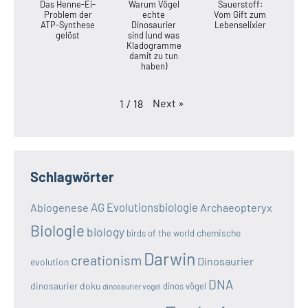
Das Henne-Ei-
Warum Vögel
Sauerstoff:
Problem der
echte
Vom Gift zum
ATP-Synthese
Dinosaurier
Lebenselixier
gelöst
sind (und was
Kladogramme
damit zu tun
haben)
Next
»
1
/
18
Schlagwörter
AG Evolutionsbiologie
Abiogenese
Archaeopteryx
Biologie
biology
chemische
birds of the world
Darwin
creationism
Dinosaurier
evolution
DNA
dinosaurier doku
dinos vögel
dinosaurier vogel