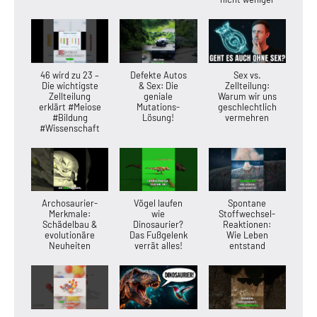
46 wird zu 23 –
Defekte Autos
Sex vs.
Die wichtigste
& Sex: Die
Zellteilung:
Zellteilung
geniale
Warum wir uns
erklärt #Meiose
Mutations-
geschlechtlich
#Bildung
Lösung!
vermehren
#Wissenschaft
Archosaurier-
Vögel laufen
Spontane
Merkmale:
wie
Stoffwechsel-
Schädelbau &
Dinosaurier?
Reaktionen:
evolutionäre
Das Fußgelenk
Wie Leben
Neuheiten
verrät alles!
entstand