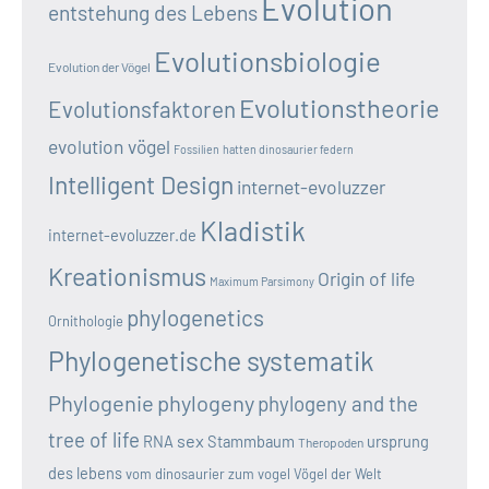
Evolution
entstehung des Lebens
Evolutionsbiologie
Evolution der Vögel
Evolutionstheorie
Evolutionsfaktoren
evolution vögel
Fossilien
hatten dinosaurier federn
Intelligent Design
internet-evoluzzer
Kladistik
internet-evoluzzer.de
Kreationismus
Origin of life
Maximum Parsimony
phylogenetics
Ornithologie
Phylogenetische systematik
Phylogenie
phylogeny
phylogeny and the
tree of life
sex
RNA
Stammbaum
ursprung
Theropoden
des lebens
vom dinosaurier zum vogel
Vögel der Welt