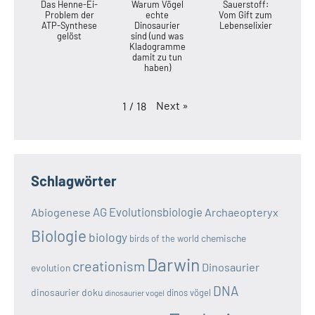
Das Henne-Ei-
Warum Vögel
Sauerstoff:
Problem der
echte
Vom Gift zum
ATP-Synthese
Dinosaurier
Lebenselixier
gelöst
sind (und was
Kladogramme
damit zu tun
haben)
Next
»
1
/
18
Schlagwörter
AG Evolutionsbiologie
Abiogenese
Archaeopteryx
Biologie
biology
chemische
birds of the world
Darwin
creationism
Dinosaurier
evolution
DNA
dinosaurier doku
dinos vögel
dinosaurier vogel