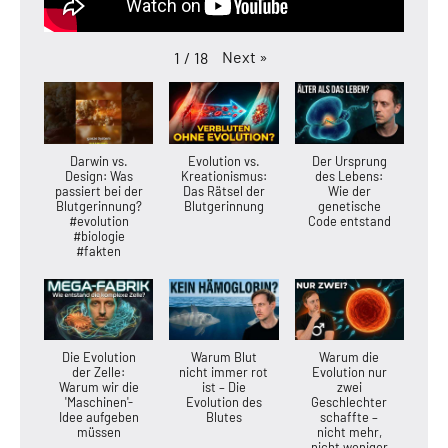
Next
»
1
/
18
Darwin vs.
Evolution vs.
Der Ursprung
Design: Was
Kreationismus:
des Lebens:
passiert bei der
Das Rätsel der
Wie der
Blutgerinnung?
Blutgerinnung
genetische
#evolution
Code entstand
#biologie
#fakten
Die Evolution
Warum Blut
Warum die
der Zelle:
nicht immer rot
Evolution nur
Warum wir die
ist – Die
zwei
'Maschinen'-
Evolution des
Geschlechter
Idee aufgeben
Blutes
schaffte –
müssen
nicht mehr,
nicht weniger