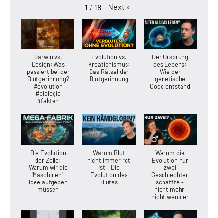
Next
»
1
/
18
Darwin vs.
Evolution vs.
Der Ursprung
Design: Was
Kreationismus:
des Lebens:
passiert bei der
Das Rätsel der
Wie der
Blutgerinnung?
Blutgerinnung
genetische
#evolution
Code entstand
#biologie
#fakten
Die Evolution
Warum Blut
Warum die
der Zelle:
nicht immer rot
Evolution nur
Warum wir die
ist – Die
zwei
'Maschinen'-
Evolution des
Geschlechter
Idee aufgeben
Blutes
schaffte –
müssen
nicht mehr,
nicht weniger