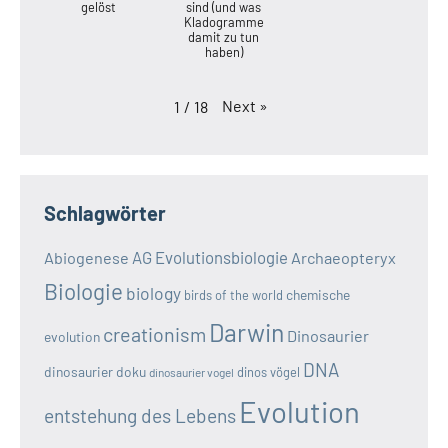
gelöst
sind (und was
Kladogramme
damit zu tun
haben)
Next
»
1
/
18
Schlagwörter
AG Evolutionsbiologie
Abiogenese
Archaeopteryx
Biologie
biology
chemische
birds of the world
Darwin
creationism
Dinosaurier
evolution
DNA
dinosaurier doku
dinos vögel
dinosaurier vogel
Evolution
entstehung des Lebens