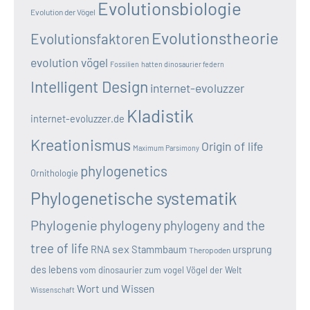
Evolutionsbiologie
Evolution der Vögel
Evolutionstheorie
Evolutionsfaktoren
evolution vögel
Fossilien
hatten dinosaurier federn
Intelligent Design
internet-evoluzzer
Kladistik
internet-evoluzzer.de
Kreationismus
Origin of life
Maximum Parsimony
phylogenetics
Ornithologie
Phylogenetische systematik
Phylogenie
phylogeny
phylogeny and the
tree of life
sex
RNA
Stammbaum
ursprung
Theropoden
des lebens
vom dinosaurier zum vogel
Vögel der Welt
Wort und Wissen
Wissenschaft