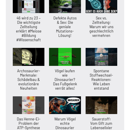
46 wird zu 23 –
Defekte Autos
Sex vs.
Die wichtigste
& Sex: Die
Zellteilung:
Zellteilung
geniale
Warum wir uns
erklärt #Meiose
Mutations-
geschlechtlich
#Bildung
Lösung!
vermehren
#Wissenschaft
Archosaurier-
Vögel laufen
Spontane
Merkmale:
wie
Stoffwechsel-
Schädelbau &
Dinosaurier?
Reaktionen:
evolutionäre
Das Fußgelenk
Wie Leben
Neuheiten
verrät alles!
entstand
Das Henne-Ei-
Warum Vögel
Sauerstoff:
Problem der
echte
Vom Gift zum
ATP-Synthese
Dinosaurier
Lebenselixier