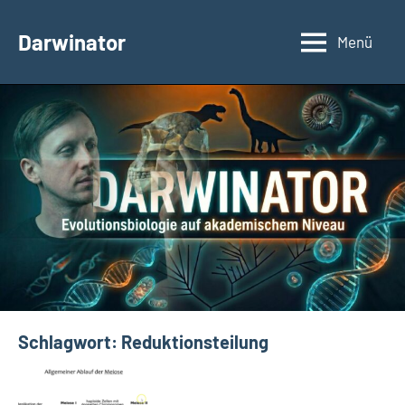
Zum
Inhalt
Darwinator
Menü
Evolutionsbiologie
springen
Schlagwort:
Reduktionsteilung