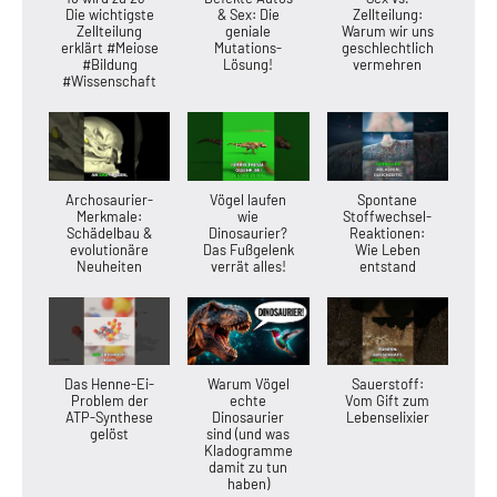
Die wichtigste
& Sex: Die
Zellteilung:
Zellteilung
geniale
Warum wir uns
erklärt #Meiose
Mutations-
geschlechtlich
#Bildung
Lösung!
vermehren
#Wissenschaft
Archosaurier-
Vögel laufen
Spontane
Merkmale:
wie
Stoffwechsel-
Schädelbau &
Dinosaurier?
Reaktionen:
evolutionäre
Das Fußgelenk
Wie Leben
Neuheiten
verrät alles!
entstand
Das Henne-Ei-
Warum Vögel
Sauerstoff:
Problem der
echte
Vom Gift zum
ATP-Synthese
Dinosaurier
Lebenselixier
gelöst
sind (und was
Kladogramme
damit zu tun
haben)