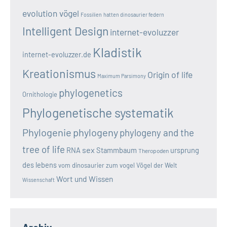
evolution vögel
Fossilien
hatten dinosaurier federn
Intelligent Design
internet-evoluzzer
Kladistik
internet-evoluzzer.de
Kreationismus
Origin of life
Maximum Parsimony
phylogenetics
Ornithologie
Phylogenetische systematik
Phylogenie
phylogeny
phylogeny and the
tree of life
sex
RNA
Stammbaum
ursprung
Theropoden
des lebens
vom dinosaurier zum vogel
Vögel der Welt
Wort und Wissen
Wissenschaft