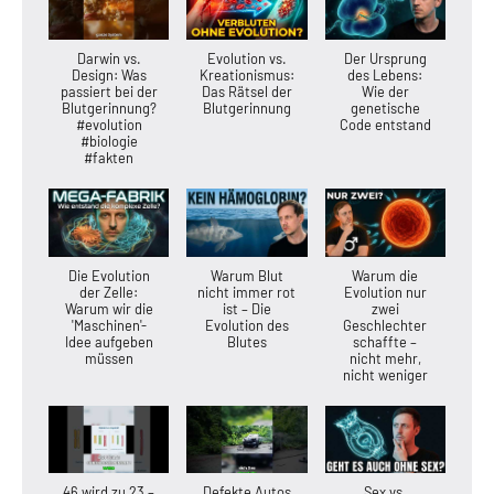
Darwin vs.
Evolution vs.
Der Ursprung
Design: Was
Kreationismus:
des Lebens:
passiert bei der
Das Rätsel der
Wie der
Blutgerinnung?
Blutgerinnung
genetische
#evolution
Code entstand
#biologie
#fakten
Die Evolution
Warum Blut
Warum die
der Zelle:
nicht immer rot
Evolution nur
Warum wir die
ist – Die
zwei
'Maschinen'-
Evolution des
Geschlechter
Idee aufgeben
Blutes
schaffte –
müssen
nicht mehr,
nicht weniger
46 wird zu 23 –
Defekte Autos
Sex vs.