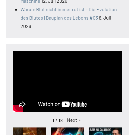
Maschine
12. Juli 2026
Warum Blut nicht immer rot ist – Die Evolution
des Blutes | Bauplan des Lebens #03
8. Juli
2026
Next
»
1
/
18