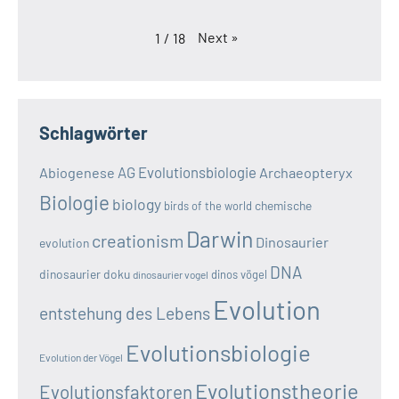
Next
»
1
/
18
Schlagwörter
AG Evolutionsbiologie
Abiogenese
Archaeopteryx
Biologie
biology
chemische
birds of the world
Darwin
creationism
Dinosaurier
evolution
DNA
dinosaurier doku
dinos vögel
dinosaurier vogel
Evolution
entstehung des Lebens
Evolutionsbiologie
Evolution der Vögel
Evolutionstheorie
Evolutionsfaktoren