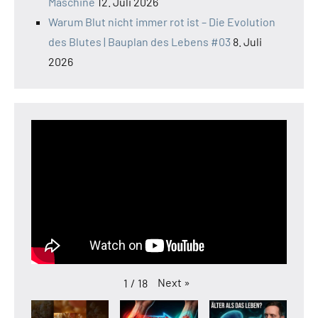
Maschine
12. Juli 2026
Warum Blut nicht immer rot ist – Die Evolution
des Blutes | Bauplan des Lebens #03
8. Juli
2026
Next
»
1
/
18