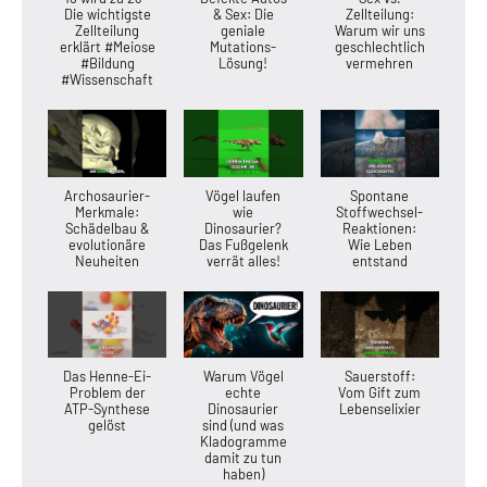
Die wichtigste
& Sex: Die
Zellteilung:
Zellteilung
geniale
Warum wir uns
erklärt #Meiose
Mutations-
geschlechtlich
#Bildung
Lösung!
vermehren
#Wissenschaft
Archosaurier-
Vögel laufen
Spontane
Merkmale:
wie
Stoffwechsel-
Schädelbau &
Dinosaurier?
Reaktionen:
evolutionäre
Das Fußgelenk
Wie Leben
Neuheiten
verrät alles!
entstand
Das Henne-Ei-
Warum Vögel
Sauerstoff:
Problem der
echte
Vom Gift zum
ATP-Synthese
Dinosaurier
Lebenselixier
gelöst
sind (und was
Kladogramme
damit zu tun
haben)