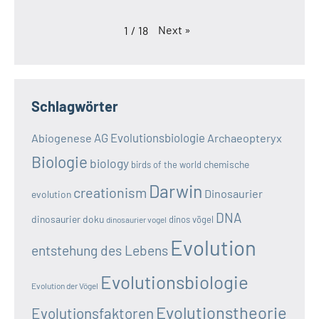
Next
»
1
/
18
Schlagwörter
AG Evolutionsbiologie
Abiogenese
Archaeopteryx
Biologie
biology
chemische
birds of the world
Darwin
creationism
Dinosaurier
evolution
DNA
dinosaurier doku
dinos vögel
dinosaurier vogel
Evolution
entstehung des Lebens
Evolutionsbiologie
Evolution der Vögel
Evolutionstheorie
Evolutionsfaktoren