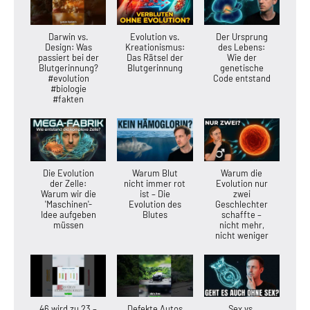
Darwin vs.
Evolution vs.
Der Ursprung
Design: Was
Kreationismus:
des Lebens:
passiert bei der
Das Rätsel der
Wie der
Blutgerinnung?
Blutgerinnung
genetische
#evolution
Code entstand
#biologie
#fakten
Die Evolution
Warum Blut
Warum die
der Zelle:
nicht immer rot
Evolution nur
Warum wir die
ist – Die
zwei
'Maschinen'-
Evolution des
Geschlechter
Idee aufgeben
Blutes
schaffte –
müssen
nicht mehr,
nicht weniger
46 wird zu 23 –
Defekte Autos
Sex vs.