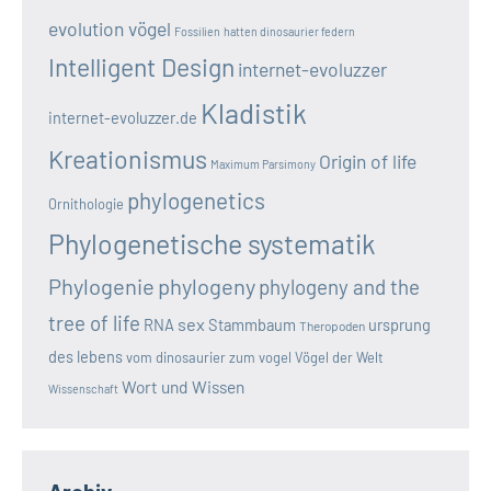
evolution vögel
Fossilien
hatten dinosaurier federn
Intelligent Design
internet-evoluzzer
Kladistik
internet-evoluzzer.de
Kreationismus
Origin of life
Maximum Parsimony
phylogenetics
Ornithologie
Phylogenetische systematik
Phylogenie
phylogeny
phylogeny and the
tree of life
sex
RNA
Stammbaum
ursprung
Theropoden
des lebens
vom dinosaurier zum vogel
Vögel der Welt
Wort und Wissen
Wissenschaft