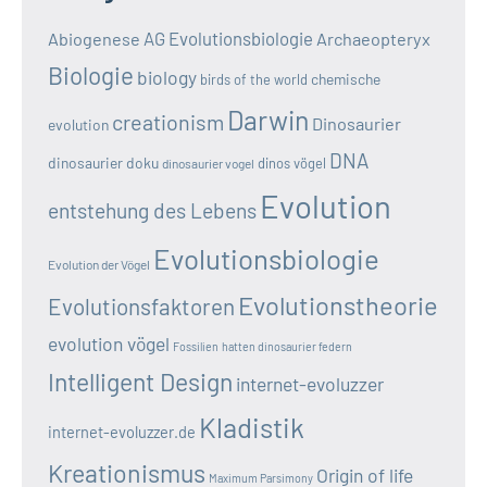
AG Evolutionsbiologie
Abiogenese
Archaeopteryx
Biologie
biology
chemische
birds of the world
Darwin
creationism
Dinosaurier
evolution
DNA
dinosaurier doku
dinos vögel
dinosaurier vogel
Evolution
entstehung des Lebens
Evolutionsbiologie
Evolution der Vögel
Evolutionstheorie
Evolutionsfaktoren
evolution vögel
Fossilien
hatten dinosaurier federn
Intelligent Design
internet-evoluzzer
Kladistik
internet-evoluzzer.de
Kreationismus
Origin of life
Maximum Parsimony