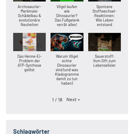
Archosaurier-
Vögel laufen
Spontane
Merkmale:
wie
Stoffwechsel-
Schädelbau &
Dinosaurier?
Reaktionen:
evolutionäre
Das Fußgelenk
Wie Leben
Neuheiten
verrät alles!
entstand
Das Henne-Ei-
Warum Vögel
Sauerstoff:
Problem der
echte
Vom Gift zum
ATP-Synthese
Dinosaurier
Lebenselixier
gelöst
sind (und was
Kladogramme
damit zu tun
haben)
Next
»
1
/
18
Schlagwörter