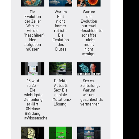
Die
Warum
Warum
Evolution
Blut
die
der Zelle:
nicht
Evolution
Warum
immer
nur zwei
wir die
rot ist –
Geschlechter
'Maschinen'-
Die
schaffte
Idee
Evolution
– nicht
aufgeben
des
mehr,
müssen
Blutes
nicht
weniger
46 wird
Defekte
Sex vs.
zu 23 –
Autos &
Zellteilung:
Die
Sex: Die
Warum
wichtigste
geniale
wir uns
Zellteilung
Mutations-
geschlechtlich
erklärt
Lösung!
vermehren
#Meiose
#Bildung
#Wissenschaft