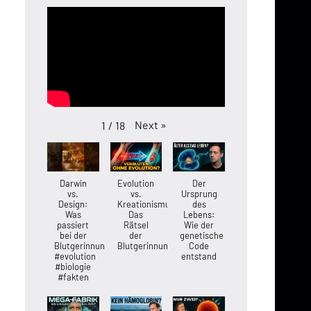
Next
»
1
/
18
Darwin
Evolution
Der
vs.
vs.
Ursprung
Design:
Kreationismus:
des
Was
Das
Lebens:
passiert
Rätsel
Wie der
bei der
der
genetische
Blutgerinnung?
Blutgerinnung
Code
#evolution
entstand
#biologie
#fakten