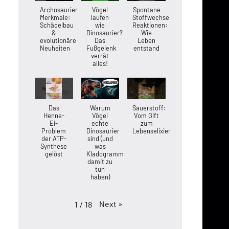
Archosaurier-
Vögel
Spontane
Merkmale:
laufen
Stoffwechsel-
Schädelbau
wie
Reaktionen:
&
Dinosaurier?
Wie
evolutionäre
Das
Leben
Neuheiten
Fußgelenk
entstand
verrät
alles!
Das
Warum
Sauerstoff:
Henne-
Vögel
Vom Gift
Ei-
echte
zum
Problem
Dinosaurier
Lebenselixier
der ATP-
sind (und
Synthese
was
gelöst
Kladogramme
damit zu
tun
haben)
Next
»
1
/
18