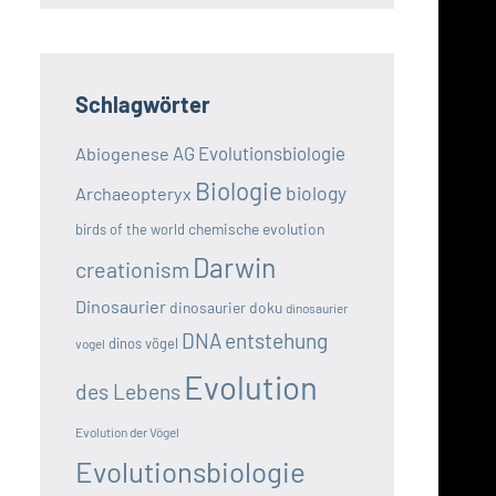
Schlagwörter
AG Evolutionsbiologie
Abiogenese
Biologie
biology
Archaeopteryx
chemische evolution
birds of the world
Darwin
creationism
Dinosaurier
dinosaurier doku
dinosaurier
DNA
entstehung
dinos vögel
vogel
Evolution
des Lebens
Evolution der Vögel
Evolutionsbiologie