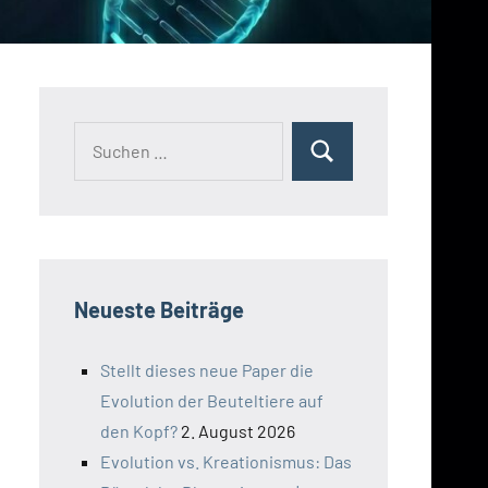
Suchen
Suchen
nach:
Neueste Beiträge
Stellt dieses neue Paper die
Evolution der Beuteltiere auf
den Kopf?
2. August 2026
Evolution vs. Kreationismus: Das