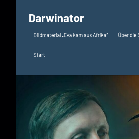
Zum
Inhalt
Darwinator
springen
Evolutionsbiologie
Bildmaterial „Eva kam aus Afrika“
Über die 
Start