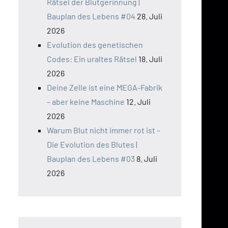
Rätsel der Blutgerinnung |
Bauplan des Lebens #04
28. Juli
2026
Evolution des genetischen
Codes: Ein uraltes Rätsel
18. Juli
2026
Deine Zelle ist eine MEGA-Fabrik
– aber keine Maschine
12. Juli
2026
Warum Blut nicht immer rot ist –
Die Evolution des Blutes |
Bauplan des Lebens #03
8. Juli
2026