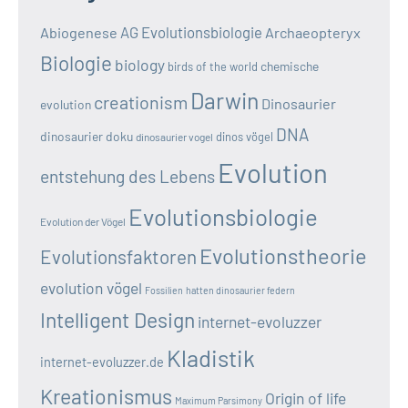
AG Evolutionsbiologie
Abiogenese
Archaeopteryx
Biologie
biology
chemische
birds of the world
Darwin
creationism
Dinosaurier
evolution
DNA
dinosaurier doku
dinos vögel
dinosaurier vogel
Evolution
entstehung des Lebens
Evolutionsbiologie
Evolution der Vögel
Evolutionstheorie
Evolutionsfaktoren
evolution vögel
Fossilien
hatten dinosaurier federn
Intelligent Design
internet-evoluzzer
Kladistik
internet-evoluzzer.de
Kreationismus
Origin of life
Maximum Parsimony