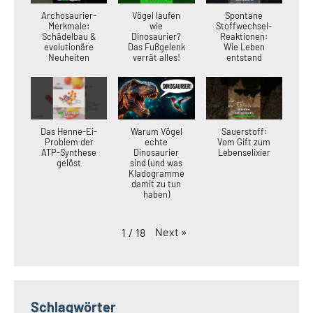
Archosaurier-
Vögel laufen
Spontane
Merkmale:
wie
Stoffwechsel-
Schädelbau &
Dinosaurier?
Reaktionen:
evolutionäre
Das Fußgelenk
Wie Leben
Neuheiten
verrät alles!
entstand
Das Henne-Ei-
Warum Vögel
Sauerstoff:
Problem der
echte
Vom Gift zum
ATP-Synthese
Dinosaurier
Lebenselixier
gelöst
sind (und was
Kladogramme
damit zu tun
haben)
Next
»
1
/
18
Schlagwörter