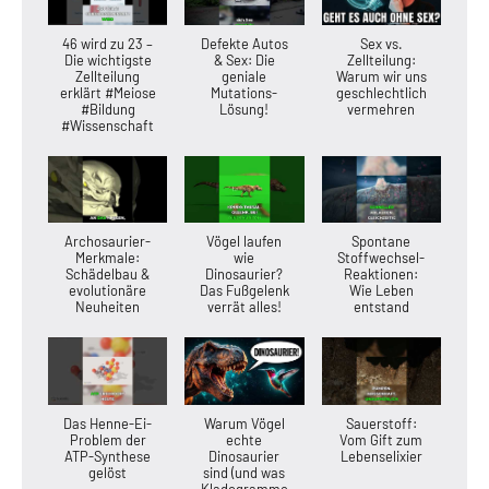
46 wird zu 23 –
Defekte Autos
Sex vs.
Die wichtigste
& Sex: Die
Zellteilung:
Zellteilung
geniale
Warum wir uns
erklärt #Meiose
Mutations-
geschlechtlich
#Bildung
Lösung!
vermehren
#Wissenschaft
Archosaurier-
Vögel laufen
Spontane
Merkmale:
wie
Stoffwechsel-
Schädelbau &
Dinosaurier?
Reaktionen:
evolutionäre
Das Fußgelenk
Wie Leben
Neuheiten
verrät alles!
entstand
Das Henne-Ei-
Warum Vögel
Sauerstoff:
Problem der
echte
Vom Gift zum
ATP-Synthese
Dinosaurier
Lebenselixier
gelöst
sind (und was
Kladogramme