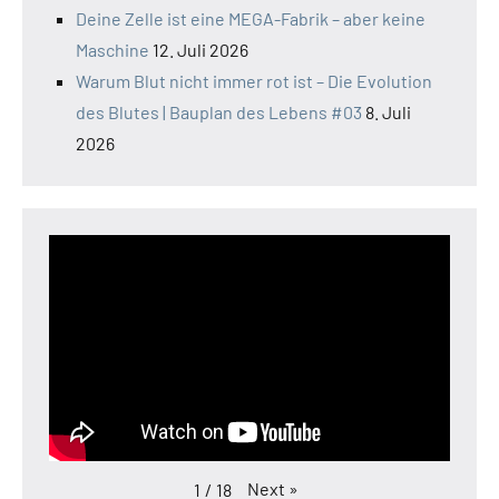
Deine Zelle ist eine MEGA-Fabrik – aber keine
Maschine
12. Juli 2026
Warum Blut nicht immer rot ist – Die Evolution
des Blutes | Bauplan des Lebens #03
8. Juli
2026
Next
»
1
/
18