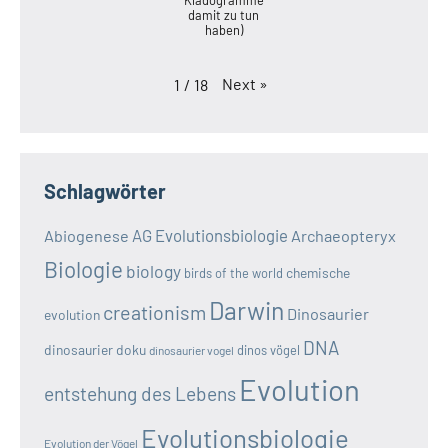
damit zu tun
haben)
Next
»
1
/
18
Schlagwörter
AG Evolutionsbiologie
Abiogenese
Archaeopteryx
Biologie
biology
chemische
birds of the world
Darwin
creationism
Dinosaurier
evolution
DNA
dinosaurier doku
dinos vögel
dinosaurier vogel
Evolution
entstehung des Lebens
Evolutionsbiologie
Evolution der Vögel