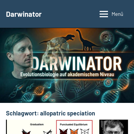
Zum
Inhalt
Darwinator
Menü
Evolutionsbiologie
springen
Schlagwort:
allopatric speciation