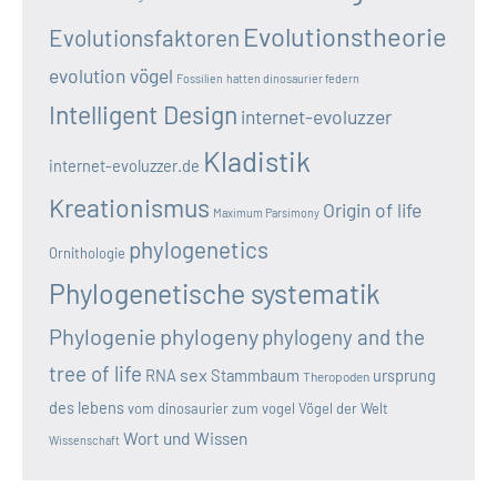
Evolutionstheorie
Evolutionsfaktoren
evolution vögel
Fossilien
hatten dinosaurier federn
Intelligent Design
internet-evoluzzer
Kladistik
internet-evoluzzer.de
Kreationismus
Origin of life
Maximum Parsimony
phylogenetics
Ornithologie
Phylogenetische systematik
Phylogenie
phylogeny
phylogeny and the
tree of life
sex
RNA
Stammbaum
ursprung
Theropoden
des lebens
vom dinosaurier zum vogel
Vögel der Welt
Wort und Wissen
Wissenschaft