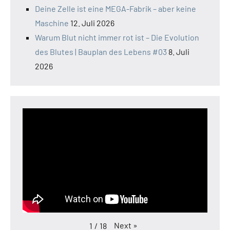
Deine Zelle ist eine MEGA-Fabrik – aber keine
Maschine
12. Juli 2026
Warum Blut nicht immer rot ist – Die Evolution
des Blutes | Bauplan des Lebens #03
8. Juli
2026
Next
»
1
/
18