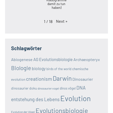
damit zu tun
haben)
Next
»
1
/
18
Schlagwörter
AG Evolutionsbiologie
Abiogenese
Archaeopteryx
Biologie
biology
chemische
birds of the world
Darwin
creationism
Dinosaurier
evolution
DNA
dinosaurier doku
dinos vögel
dinosaurier vogel
Evolution
entstehung des Lebens
Evolutionsbiologie
Evolution der Vögel