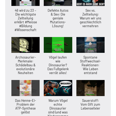
46 wird zu 23 –
Defekte Autos
Sex vs.
Die wichtigste
& Sex: Die
Zellteilung:
Zellteilung
geniale
Warum wir uns
erklärt #Meiose
Mutations-
geschlechtlich
#Bildung
Lösung!
vermehren
#Wissenschaft
Archosaurier-
Vögel laufen
Spontane
Merkmale:
wie
Stoffwechsel-
Schädelbau &
Dinosaurier?
Reaktionen:
evolutionäre
Das Fußgelenk
Wie Leben
Neuheiten
verrät alles!
entstand
Das Henne-Ei-
Warum Vögel
Sauerstoff:
Problem der
echte
Vom Gift zum
ATP-Synthese
Dinosaurier
Lebenselixier
gelöst
sind (und was
Kladogramme