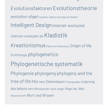
Evolutionstheorie
Evolutionsfaktoren
evolution vögel
Fossilien
hatten dinosaurier federn
Intelligent Design
internet-evoluzzer
Kladistik
internet-evoluzzer.de
Kreationismus
Origin of life
Maximum Parsimony
phylogenetics
Ornithologie
Phylogenetische systematik
Phylogenie
phylogeny
phylogeny and the
tree of life
sex
RNA
Stammbaum
ursprung
Theropoden
des lebens
vom dinosaurier zum vogel
Vögel der Welt
Wort und Wissen
Wissenschaft