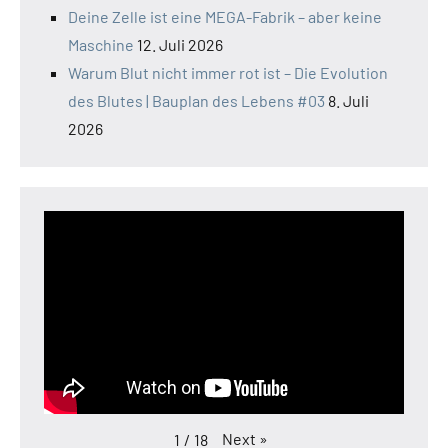
Deine Zelle ist eine MEGA-Fabrik – aber keine
Maschine
12. Juli 2026
Warum Blut nicht immer rot ist – Die Evolution
des Blutes | Bauplan des Lebens #03
8. Juli
2026
Next
»
1
/
18