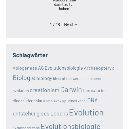
damit zu tun
haben)
Next
»
1
/
18
Schlagwörter
AG Evolutionsbiologie
Abiogenese
Archaeopteryx
Biologie
biology
chemische
birds of the world
Darwin
creationism
Dinosaurier
evolution
DNA
dinosaurier doku
dinos vögel
dinosaurier vogel
Evolution
entstehung des Lebens
Evolutionsbiologie
Evolution der Vögel