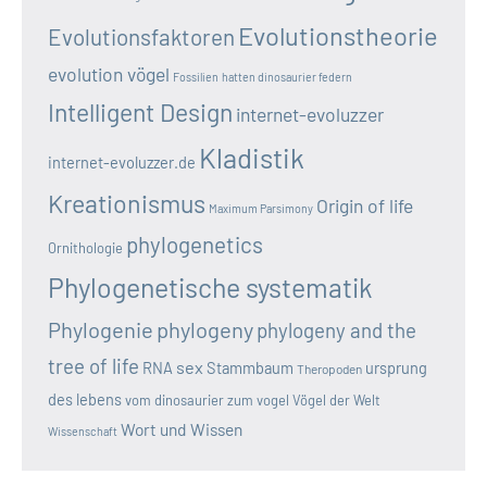
Evolutionstheorie
Evolutionsfaktoren
evolution vögel
Fossilien
hatten dinosaurier federn
Intelligent Design
internet-evoluzzer
Kladistik
internet-evoluzzer.de
Kreationismus
Origin of life
Maximum Parsimony
phylogenetics
Ornithologie
Phylogenetische systematik
Phylogenie
phylogeny
phylogeny and the
tree of life
sex
RNA
Stammbaum
ursprung
Theropoden
des lebens
vom dinosaurier zum vogel
Vögel der Welt
Wort und Wissen
Wissenschaft