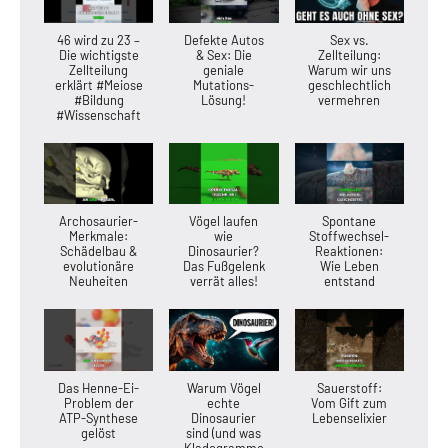
46 wird zu 23 –
Defekte Autos
Sex vs.
Die wichtigste
& Sex: Die
Zellteilung:
Zellteilung
geniale
Warum wir uns
erklärt #Meiose
Mutations-
geschlechtlich
#Bildung
Lösung!
vermehren
#Wissenschaft
Archosaurier-
Vögel laufen
Spontane
Merkmale:
wie
Stoffwechsel-
Schädelbau &
Dinosaurier?
Reaktionen:
evolutionäre
Das Fußgelenk
Wie Leben
Neuheiten
verrät alles!
entstand
Das Henne-Ei-
Warum Vögel
Sauerstoff:
Problem der
echte
Vom Gift zum
ATP-Synthese
Dinosaurier
Lebenselixier
gelöst
sind (und was
Kladogramme