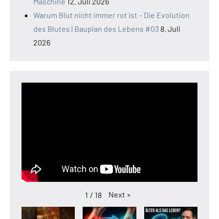
Maschine
12. Juli 2026
Warum Blut nicht immer rot ist – Die Evolution
des Blutes | Bauplan des Lebens #03
8. Juli
2026
Next
»
1
/
18