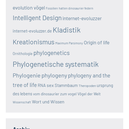
evolution vögel
Fossilien
hatten dinosaurier federn
Intelligent Design
internet-evoluzzer
Kladistik
internet-evoluzzer.de
Kreationismus
Origin of life
Maximum Parsimony
phylogenetics
Ornithologie
Phylogenetische systematik
Phylogenie
phylogeny
phylogeny and the
tree of life
sex
RNA
Stammbaum
ursprung
Theropoden
des lebens
vom dinosaurier zum vogel
Vögel der Welt
Wort und Wissen
Wissenschaft