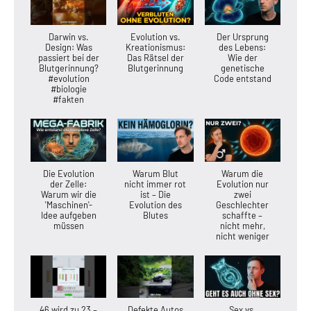
Darwin vs.
Evolution vs.
Der Ursprung
Design: Was
Kreationismus:
des Lebens:
passiert bei der
Das Rätsel der
Wie der
Blutgerinnung?
Blutgerinnung
genetische
#evolution
Code entstand
#biologie
#fakten
Die Evolution
Warum Blut
Warum die
der Zelle:
nicht immer rot
Evolution nur
Warum wir die
ist – Die
zwei
'Maschinen'-
Evolution des
Geschlechter
Idee aufgeben
Blutes
schaffte –
müssen
nicht mehr,
nicht weniger
46 wird zu 23 –
Defekte Autos
Sex vs.