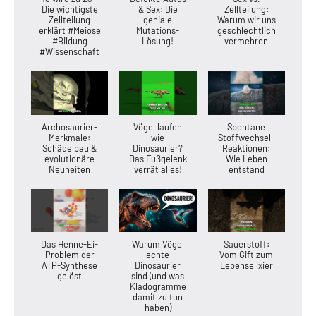
Die wichtigste
& Sex: Die
Zellteilung:
Zellteilung
geniale
Warum wir uns
erklärt #Meiose
Mutations-
geschlechtlich
#Bildung
Lösung!
vermehren
#Wissenschaft
Archosaurier-
Vögel laufen
Spontane
Merkmale:
wie
Stoffwechsel-
Schädelbau &
Dinosaurier?
Reaktionen:
evolutionäre
Das Fußgelenk
Wie Leben
Neuheiten
verrät alles!
entstand
Das Henne-Ei-
Warum Vögel
Sauerstoff:
Problem der
echte
Vom Gift zum
ATP-Synthese
Dinosaurier
Lebenselixier
gelöst
sind (und was
Kladogramme
damit zu tun
haben)