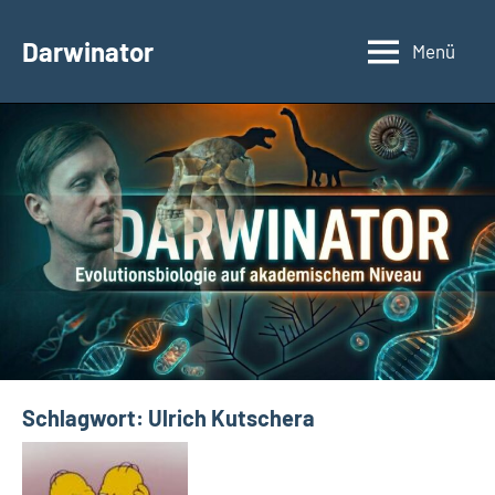
Zum
Inhalt
Darwinator
Menü
Evolutionsbiologie
springen
Schlagwort:
Ulrich Kutschera