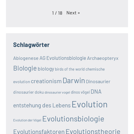
Next
»
1
/
18
Schlagwörter
AG Evolutionsbiologie
Abiogenese
Archaeopteryx
Biologie
biology
chemische
birds of the world
Darwin
creationism
Dinosaurier
evolution
DNA
dinosaurier doku
dinos vögel
dinosaurier vogel
Evolution
entstehung des Lebens
Evolutionsbiologie
Evolution der Vögel
Evolutionstheorie
Evolutionsfaktoren