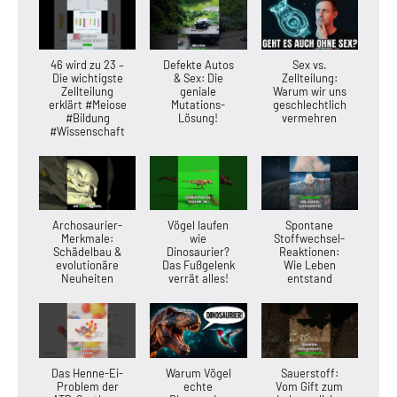
46 wird zu 23 –
Defekte Autos
Sex vs.
Die wichtigste
& Sex: Die
Zellteilung:
Zellteilung
geniale
Warum wir uns
erklärt #Meiose
Mutations-
geschlechtlich
#Bildung
Lösung!
vermehren
#Wissenschaft
Archosaurier-
Vögel laufen
Spontane
Merkmale:
wie
Stoffwechsel-
Schädelbau &
Dinosaurier?
Reaktionen:
evolutionäre
Das Fußgelenk
Wie Leben
Neuheiten
verrät alles!
entstand
Das Henne-Ei-
Warum Vögel
Sauerstoff:
Problem der
echte
Vom Gift zum