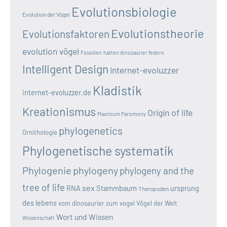
Evolutionsbiologie
Evolution der Vögel
Evolutionstheorie
Evolutionsfaktoren
evolution vögel
Fossilien
hatten dinosaurier federn
Intelligent Design
internet-evoluzzer
Kladistik
internet-evoluzzer.de
Kreationismus
Origin of life
Maximum Parsimony
phylogenetics
Ornithologie
Phylogenetische systematik
Phylogenie
phylogeny
phylogeny and the
tree of life
sex
RNA
Stammbaum
ursprung
Theropoden
des lebens
vom dinosaurier zum vogel
Vögel der Welt
Wort und Wissen
Wissenschaft