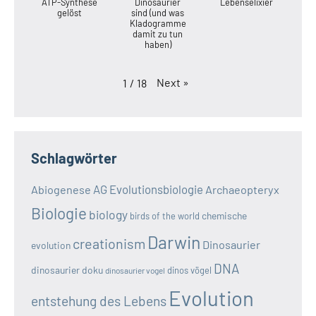
ATP-Synthese
Dinosaurier
Lebenselixier
gelöst
sind (und was
Kladogramme
damit zu tun
haben)
Next
»
1
/
18
Schlagwörter
AG Evolutionsbiologie
Abiogenese
Archaeopteryx
Biologie
biology
chemische
birds of the world
Darwin
creationism
Dinosaurier
evolution
DNA
dinosaurier doku
dinos vögel
dinosaurier vogel
Evolution
entstehung des Lebens