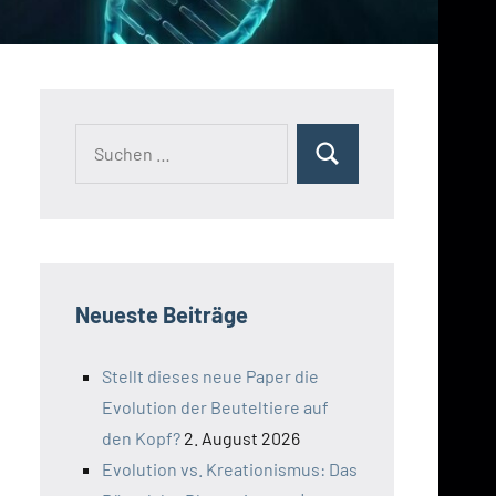
Suchen
Suchen
nach:
Neueste Beiträge
Stellt dieses neue Paper die
Evolution der Beuteltiere auf
den Kopf?
2. August 2026
Evolution vs. Kreationismus: Das