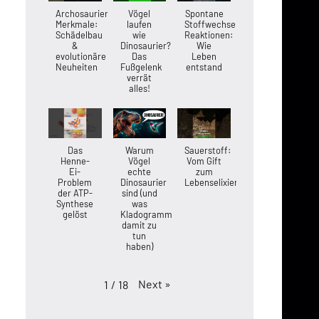
Archosaurier-
Vögel
Spontane
Merkmale:
laufen
Stoffwechsel-
Schädelbau
wie
Reaktionen:
&
Dinosaurier?
Wie
evolutionäre
Das
Leben
Neuheiten
Fußgelenk
entstand
verrät
alles!
Das
Warum
Sauerstoff:
Henne-
Vögel
Vom Gift
Ei-
echte
zum
Problem
Dinosaurier
Lebenselixier
der ATP-
sind (und
Synthese
was
gelöst
Kladogramme
damit zu
tun
haben)
Next
»
1
/
18