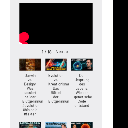
Next
»
1
/
18
Darwin
Evolution
Der
vs.
vs.
Ursprung
Design:
Kreationismus:
des
Was
Das
Lebens:
passiert
Rätsel
Wie der
bei der
der
genetische
Blutgerinnung?
Blutgerinnung
Code
#evolution
entstand
#biologie
#fakten