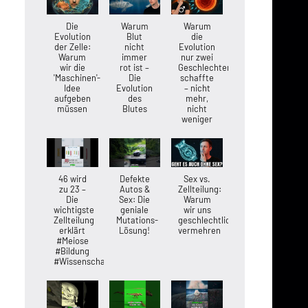
Die
Warum
Warum
Evolution
Blut
die
der Zelle:
nicht
Evolution
Warum
immer
nur zwei
wir die
rot ist –
Geschlechter
'Maschinen'-
Die
schaffte
Idee
Evolution
– nicht
aufgeben
des
mehr,
müssen
Blutes
nicht
weniger
46 wird
Defekte
Sex vs.
zu 23 –
Autos &
Zellteilung:
Die
Sex: Die
Warum
wichtigste
geniale
wir uns
Zellteilung
Mutations-
geschlechtlich
erklärt
Lösung!
vermehren
#Meiose
#Bildung
#Wissenschaft