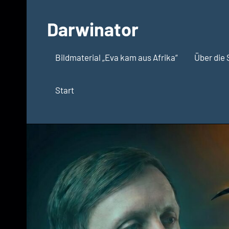
Zum
Inhalt
Darwinator
springen
Evolutionsbiologie
Bildmaterial „Eva kam aus Afrika“
Über die 
Start