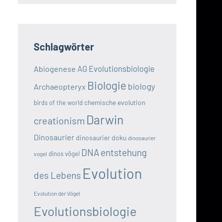
Schlagwörter
AG Evolutionsbiologie
Abiogenese
Biologie
biology
Archaeopteryx
chemische evolution
birds of the world
Darwin
creationism
Dinosaurier
dinosaurier doku
dinosaurier
DNA
entstehung
dinos vögel
vogel
Evolution
des Lebens
Evolution der Vögel
Evolutionsbiologie