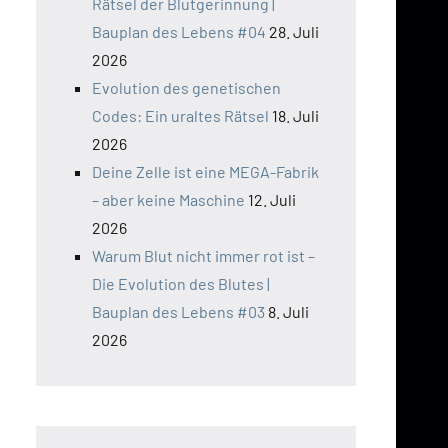
Rätsel der Blutgerinnung |
Bauplan des Lebens #04
28. Juli
2026
Evolution des genetischen
Codes: Ein uraltes Rätsel
18. Juli
2026
Deine Zelle ist eine MEGA-Fabrik
– aber keine Maschine
12. Juli
2026
Warum Blut nicht immer rot ist –
Die Evolution des Blutes |
Bauplan des Lebens #03
8. Juli
2026