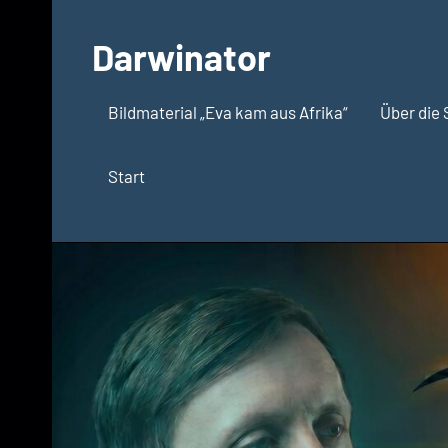
Zum
Inhalt
Darwinator
springen
Evolutionsbiologie
Bildmaterial „Eva kam aus Afrika“
Über die 
Start