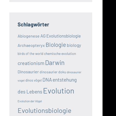
Schlagwörter
AG Evolutionsbiologie
Abiogenese
Biologie
biology
Archaeopteryx
chemische evolution
birds of the world
Darwin
creationism
Dinosaurier
dinosaurier doku
dinosaurier
DNA
entstehung
dinos vögel
vogel
Evolution
des Lebens
Evolution der Vögel
Evolutionsbiologie