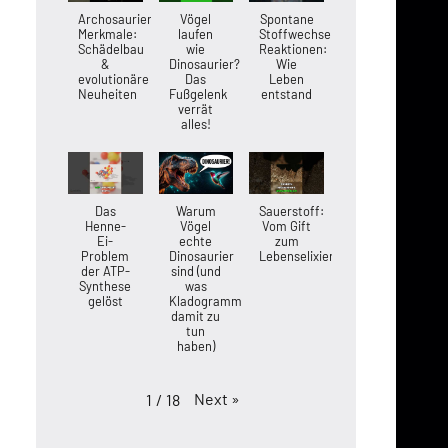
Archosaurier-
Vögel
Spontane
Merkmale:
laufen
Stoffwechsel-
Schädelbau
wie
Reaktionen:
&
Dinosaurier?
Wie
evolutionäre
Das
Leben
Neuheiten
Fußgelenk
entstand
verrät
alles!
Das
Warum
Sauerstoff:
Henne-
Vögel
Vom Gift
Ei-
echte
zum
Problem
Dinosaurier
Lebenselixier
der ATP-
sind (und
Synthese
was
gelöst
Kladogramme
damit zu
tun
haben)
Next
»
1
/
18