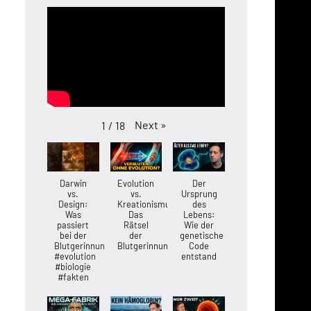
Next
»
1
/
18
Darwin
Evolution
Der
vs.
vs.
Ursprung
Design:
Kreationismus:
des
Was
Das
Lebens:
passiert
Rätsel
Wie der
bei der
der
genetische
Blutgerinnung?
Blutgerinnung
Code
#evolution
entstand
#biologie
#fakten