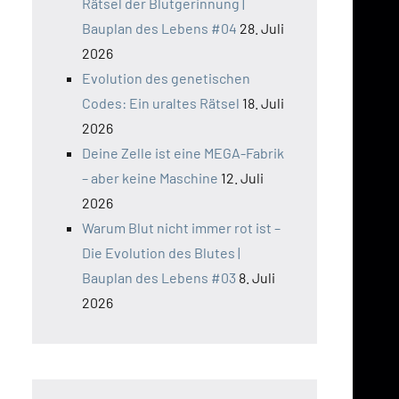
Rätsel der Blutgerinnung |
Bauplan des Lebens #04
28. Juli
2026
Evolution des genetischen
Codes: Ein uraltes Rätsel
18. Juli
2026
Deine Zelle ist eine MEGA-Fabrik
– aber keine Maschine
12. Juli
2026
Warum Blut nicht immer rot ist –
Die Evolution des Blutes |
Bauplan des Lebens #03
8. Juli
2026