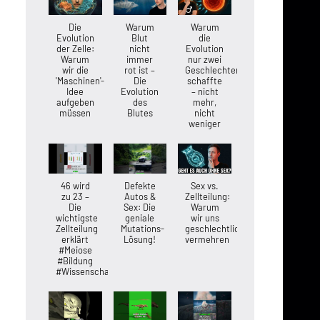
Die
Warum
Warum
Evolution
Blut
die
der Zelle:
nicht
Evolution
Warum
immer
nur zwei
wir die
rot ist –
Geschlechter
'Maschinen'-
Die
schaffte
Idee
Evolution
– nicht
aufgeben
des
mehr,
müssen
Blutes
nicht
weniger
46 wird
Defekte
Sex vs.
zu 23 –
Autos &
Zellteilung:
Die
Sex: Die
Warum
wichtigste
geniale
wir uns
Zellteilung
Mutations-
geschlechtlich
erklärt
Lösung!
vermehren
#Meiose
#Bildung
#Wissenschaft