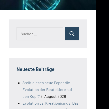
Suchen
Suchen
nach:
Neueste Beiträge
Stellt dieses neue Paper die
Evolution der Beuteltiere auf
den Kopf?
2. August 2026
Evolution vs. Kreationismus: Das