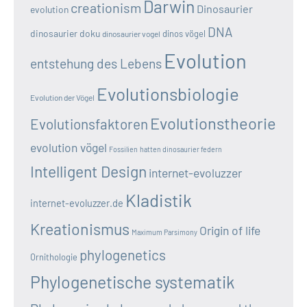
Darwin
creationism
Dinosaurier
evolution
DNA
dinosaurier doku
dinos vögel
dinosaurier vogel
Evolution
entstehung des Lebens
Evolutionsbiologie
Evolution der Vögel
Evolutionstheorie
Evolutionsfaktoren
evolution vögel
Fossilien
hatten dinosaurier federn
Intelligent Design
internet-evoluzzer
Kladistik
internet-evoluzzer.de
Kreationismus
Origin of life
Maximum Parsimony
phylogenetics
Ornithologie
Phylogenetische systematik