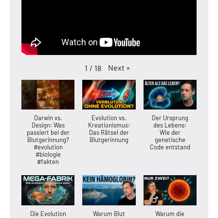
Next
»
1
/
18
Darwin vs.
Evolution vs.
Der Ursprung
Design: Was
Kreationismus:
des Lebens:
passiert bei der
Das Rätsel der
Wie der
Blutgerinnung?
Blutgerinnung
genetische
#evolution
Code entstand
#biologie
#fakten
Die Evolution
Warum Blut
Warum die