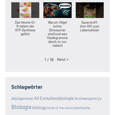
Das Henne-Ei-
Warum Vögel
Sauerstoff:
Problem der
echte
Vom Gift zum
ATP-Synthese
Dinosaurier
Lebenselixier
gelöst
sind (und was
Kladogramme
damit zu tun
haben)
Next
»
1
/
18
Schlagwörter
AG Evolutionsbiologie
Abiogenese
Archaeopteryx
Biologie
biology
chemische
birds of the world