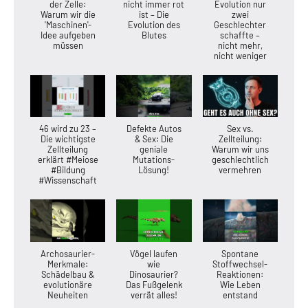
der Zelle:
nicht immer rot
Evolution nur
Warum wir die
ist – Die
zwei
'Maschinen'-
Evolution des
Geschlechter
Idee aufgeben
Blutes
schaffte –
müssen
nicht mehr,
nicht weniger
46 wird zu 23 –
Defekte Autos
Sex vs.
Die wichtigste
& Sex: Die
Zellteilung:
Zellteilung
geniale
Warum wir uns
erklärt #Meiose
Mutations-
geschlechtlich
#Bildung
Lösung!
vermehren
#Wissenschaft
Archosaurier-
Vögel laufen
Spontane
Merkmale:
wie
Stoffwechsel-
Schädelbau &
Dinosaurier?
Reaktionen:
evolutionäre
Das Fußgelenk
Wie Leben
Neuheiten
verrät alles!
entstand