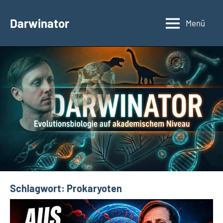
Zum
Inhalt
Darwinator
Menü
Evolutionsbiologie
springen
Schlagwort:
Prokaryoten