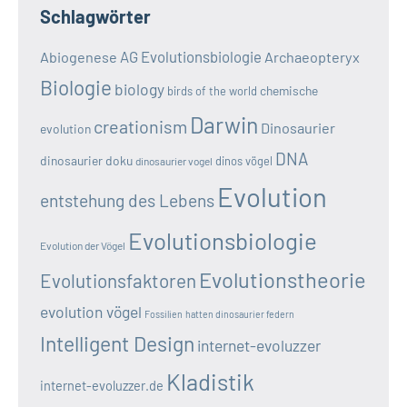
Schlagwörter
AG Evolutionsbiologie
Abiogenese
Archaeopteryx
Biologie
biology
chemische
birds of the world
Darwin
creationism
Dinosaurier
evolution
DNA
dinosaurier doku
dinos vögel
dinosaurier vogel
Evolution
entstehung des Lebens
Evolutionsbiologie
Evolution der Vögel
Evolutionstheorie
Evolutionsfaktoren
evolution vögel
Fossilien
hatten dinosaurier federn
Intelligent Design
internet-evoluzzer
Kladistik
internet-evoluzzer.de