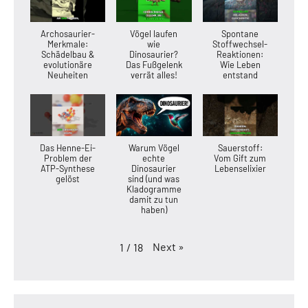
Archosaurier-
Vögel laufen
Spontane
Merkmale:
wie
Stoffwechsel-
Schädelbau &
Dinosaurier?
Reaktionen:
evolutionäre
Das Fußgelenk
Wie Leben
Neuheiten
verrät alles!
entstand
Das Henne-Ei-
Warum Vögel
Sauerstoff:
Problem der
echte
Vom Gift zum
ATP-Synthese
Dinosaurier
Lebenselixier
gelöst
sind (und was
Kladogramme
damit zu tun
haben)
Next
»
1
/
18