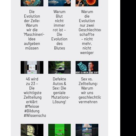
Die
Warum
Warum
Evolution
Blut
die
der Zelle:
nicht
Evolution
Warum
immer
nur zwei
wir die
rot ist –
Geschlechter
'Maschinen'-
Die
schaffte
Idee
Evolution
– nicht
aufgeben
des
mehr,
müssen
Blutes
nicht
weniger
46 wird
Defekte
Sex vs.
zu 23 –
Autos &
Zellteilung:
Die
Sex: Die
Warum
wichtigste
geniale
wir uns
Zellteilung
Mutations-
geschlechtlich
erklärt
Lösung!
vermehren
#Meiose
#Bildung
#Wissenschaft