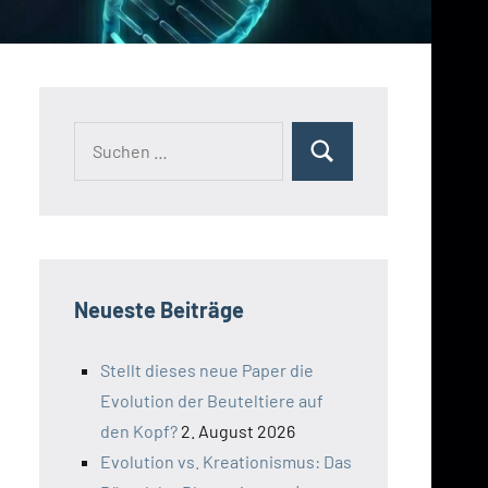
Suchen
Suchen
nach:
Neueste Beiträge
Stellt dieses neue Paper die
Evolution der Beuteltiere auf
den Kopf?
2. August 2026
Evolution vs. Kreationismus: Das