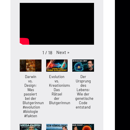
Next
»
1
/
18
Darwin
Evolution
Der
vs.
vs.
Ursprung
Design:
Kreationismus:
des
Was
Das
Lebens:
passiert
Rätsel
Wie der
bei der
der
genetische
Blutgerinnung?
Blutgerinnung
Code
#evolution
entstand
#biologie
#fakten