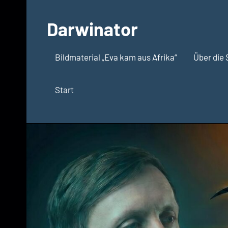
Zum
Inhalt
Darwinator
springen
Evolutionsbiologie
Bildmaterial „Eva kam aus Afrika“
Über die 
Start