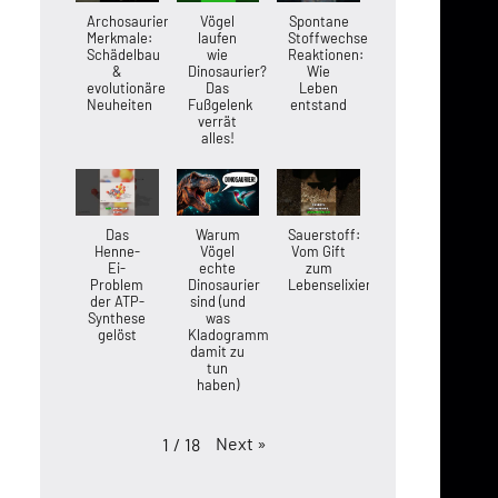
Archosaurier-
Vögel
Spontane
Merkmale:
laufen
Stoffwechsel-
Schädelbau
wie
Reaktionen:
&
Dinosaurier?
Wie
evolutionäre
Das
Leben
Neuheiten
Fußgelenk
entstand
verrät
alles!
Das
Warum
Sauerstoff:
Henne-
Vögel
Vom Gift
Ei-
echte
zum
Problem
Dinosaurier
Lebenselixier
der ATP-
sind (und
Synthese
was
gelöst
Kladogramme
damit zu
tun
haben)
Next
»
1
/
18