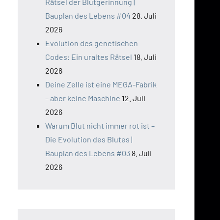
Rätsel der Blutgerinnung |
Bauplan des Lebens #04
28. Juli
2026
Evolution des genetischen
Codes: Ein uraltes Rätsel
18. Juli
2026
Deine Zelle ist eine MEGA-Fabrik
– aber keine Maschine
12. Juli
2026
Warum Blut nicht immer rot ist –
Die Evolution des Blutes |
Bauplan des Lebens #03
8. Juli
2026