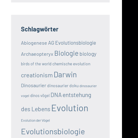
Schlagwörter
AG Evolutionsbiologie
Abiogenese
Biologie
biology
Archaeopteryx
chemische evolution
birds of the world
Darwin
creationism
Dinosaurier
dinosaurier doku
dinosaurier
DNA
entstehung
dinos vögel
vogel
Evolution
des Lebens
Evolution der Vögel
Evolutionsbiologie