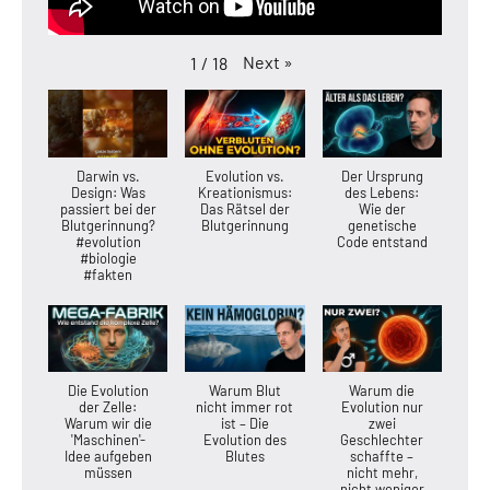
Next
»
1
/
18
Darwin vs.
Evolution vs.
Der Ursprung
Design: Was
Kreationismus:
des Lebens:
passiert bei der
Das Rätsel der
Wie der
Blutgerinnung?
Blutgerinnung
genetische
#evolution
Code entstand
#biologie
#fakten
Die Evolution
Warum Blut
Warum die
der Zelle:
nicht immer rot
Evolution nur
Warum wir die
ist – Die
zwei
'Maschinen'-
Evolution des
Geschlechter
Idee aufgeben
Blutes
schaffte –
müssen
nicht mehr,
nicht weniger