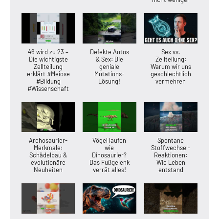
46 wird zu 23 –
Defekte Autos
Sex vs.
Die wichtigste
& Sex: Die
Zellteilung:
Zellteilung
geniale
Warum wir uns
erklärt #Meiose
Mutations-
geschlechtlich
#Bildung
Lösung!
vermehren
#Wissenschaft
Archosaurier-
Vögel laufen
Spontane
Merkmale:
wie
Stoffwechsel-
Schädelbau &
Dinosaurier?
Reaktionen:
evolutionäre
Das Fußgelenk
Wie Leben
Neuheiten
verrät alles!
entstand