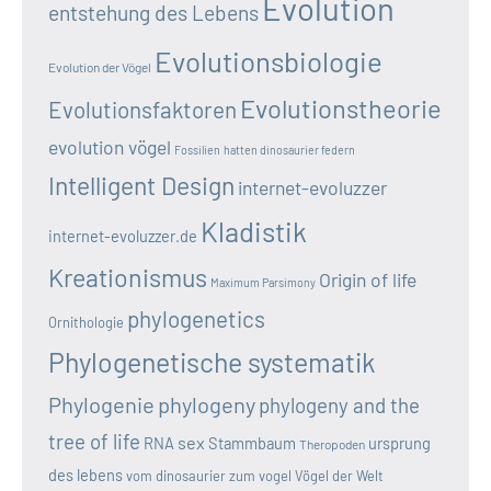
Evolution
entstehung des Lebens
Evolutionsbiologie
Evolution der Vögel
Evolutionstheorie
Evolutionsfaktoren
evolution vögel
Fossilien
hatten dinosaurier federn
Intelligent Design
internet-evoluzzer
Kladistik
internet-evoluzzer.de
Kreationismus
Origin of life
Maximum Parsimony
phylogenetics
Ornithologie
Phylogenetische systematik
Phylogenie
phylogeny
phylogeny and the
tree of life
sex
RNA
Stammbaum
ursprung
Theropoden
des lebens
vom dinosaurier zum vogel
Vögel der Welt