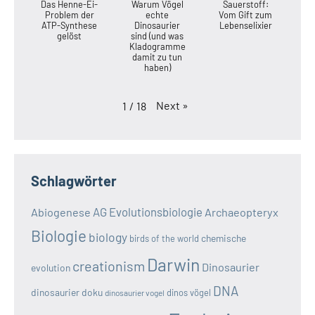
Das Henne-Ei-
Warum Vögel
Sauerstoff:
Problem der
echte
Vom Gift zum
ATP-Synthese
Dinosaurier
Lebenselixier
gelöst
sind (und was
Kladogramme
damit zu tun
haben)
Next
»
1
/
18
Schlagwörter
AG Evolutionsbiologie
Abiogenese
Archaeopteryx
Biologie
biology
chemische
birds of the world
Darwin
creationism
Dinosaurier
evolution
DNA
dinosaurier doku
dinos vögel
dinosaurier vogel