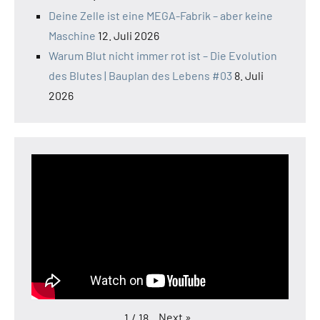
Deine Zelle ist eine MEGA-Fabrik – aber keine
Maschine
12. Juli 2026
Warum Blut nicht immer rot ist – Die Evolution
des Blutes | Bauplan des Lebens #03
8. Juli
2026
Next
»
1
/
18