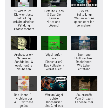
46 wird zu 23 –
Defekte Autos
Sex vs.
Die wichtigste
& Sex: Die
Zellteilung:
Zellteilung
geniale
Warum wir uns
erklärt #Meiose
Mutations-
geschlechtlich
#Bildung
Lösung!
vermehren
#Wissenschaft
Archosaurier-
Vögel laufen
Spontane
Merkmale:
wie
Stoffwechsel-
Schädelbau &
Dinosaurier?
Reaktionen:
evolutionäre
Das Fußgelenk
Wie Leben
Neuheiten
verrät alles!
entstand
Das Henne-Ei-
Warum Vögel
Sauerstoff:
Problem der
echte
Vom Gift zum
ATP-Synthese
Dinosaurier
Lebenselixier
gelöst
sind (und was