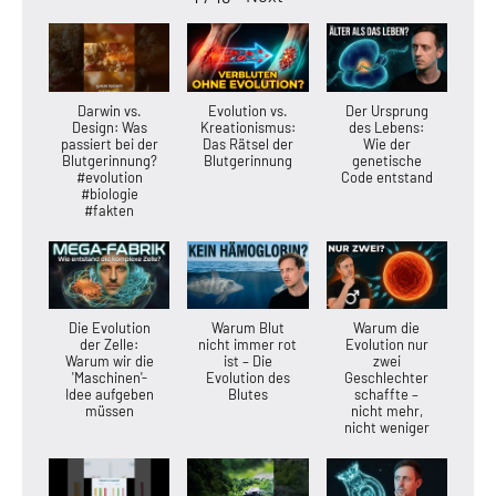
Darwin vs.
Evolution vs.
Der Ursprung
Design: Was
Kreationismus:
des Lebens:
passiert bei der
Das Rätsel der
Wie der
Blutgerinnung?
Blutgerinnung
genetische
#evolution
Code entstand
#biologie
#fakten
Die Evolution
Warum Blut
Warum die
der Zelle:
nicht immer rot
Evolution nur
Warum wir die
ist – Die
zwei
'Maschinen'-
Evolution des
Geschlechter
Idee aufgeben
Blutes
schaffte –
müssen
nicht mehr,
nicht weniger