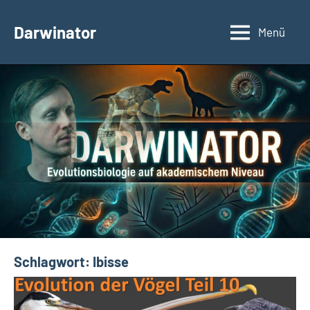
Zum
Inhalt
Darwinator
Menü
Evolutionsbiologie
springen
Schlagwort:
Ibisse