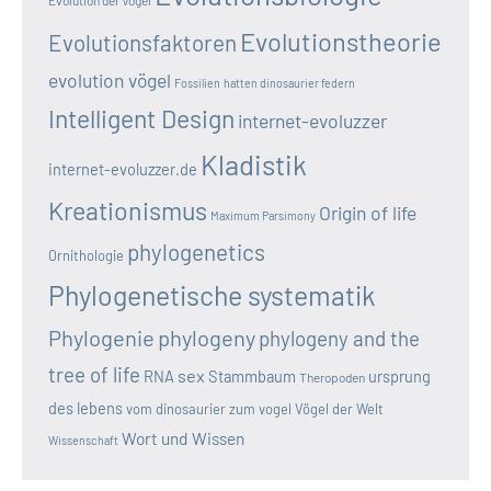
Evolutionstheorie
Evolutionsfaktoren
evolution vögel
Fossilien
hatten dinosaurier federn
Intelligent Design
internet-evoluzzer
Kladistik
internet-evoluzzer.de
Kreationismus
Origin of life
Maximum Parsimony
phylogenetics
Ornithologie
Phylogenetische systematik
Phylogenie
phylogeny
phylogeny and the
tree of life
sex
RNA
Stammbaum
ursprung
Theropoden
des lebens
vom dinosaurier zum vogel
Vögel der Welt
Wort und Wissen
Wissenschaft