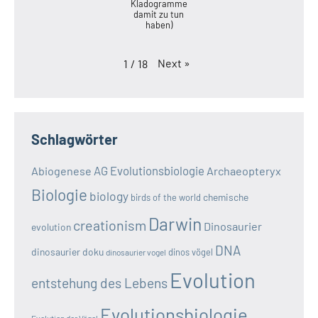
Kladogramme
damit zu tun
haben)
Next
»
1
/
18
Schlagwörter
AG Evolutionsbiologie
Abiogenese
Archaeopteryx
Biologie
biology
chemische
birds of the world
Darwin
creationism
Dinosaurier
evolution
DNA
dinosaurier doku
dinos vögel
dinosaurier vogel
Evolution
entstehung des Lebens
Evolutionsbiologie
Evolution der Vögel