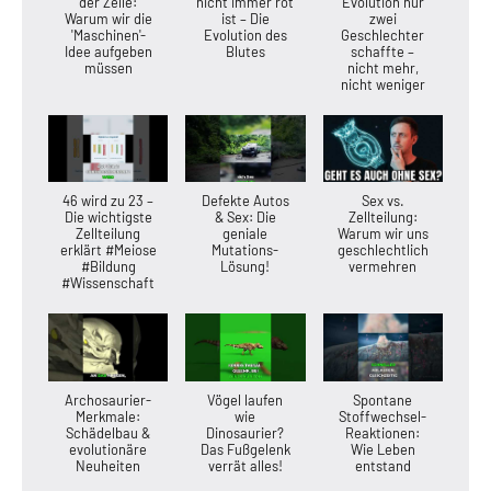
der Zelle:
nicht immer rot
Evolution nur
Warum wir die
ist – Die
zwei
'Maschinen'-
Evolution des
Geschlechter
Idee aufgeben
Blutes
schaffte –
müssen
nicht mehr,
nicht weniger
46 wird zu 23 –
Defekte Autos
Sex vs.
Die wichtigste
& Sex: Die
Zellteilung:
Zellteilung
geniale
Warum wir uns
erklärt #Meiose
Mutations-
geschlechtlich
#Bildung
Lösung!
vermehren
#Wissenschaft
Archosaurier-
Vögel laufen
Spontane
Merkmale:
wie
Stoffwechsel-
Schädelbau &
Dinosaurier?
Reaktionen:
evolutionäre
Das Fußgelenk
Wie Leben
Neuheiten
verrät alles!
entstand