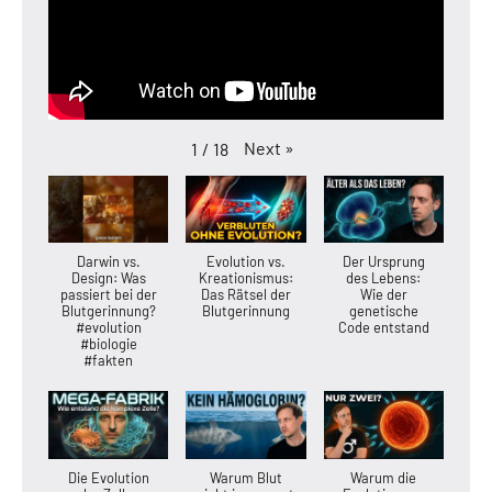
Next
»
1
/
18
Darwin vs.
Evolution vs.
Der Ursprung
Design: Was
Kreationismus:
des Lebens:
passiert bei der
Das Rätsel der
Wie der
Blutgerinnung?
Blutgerinnung
genetische
#evolution
Code entstand
#biologie
#fakten
Die Evolution
Warum Blut
Warum die