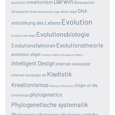
Darwin
creationism
Dinosaurier
evolution
DNA
dinosaurier doku
dinos vögel
dinosaurier vogel
Evolution
entstehung des Lebens
Evolutionsbiologie
Evolution der Vögel
Evolutionstheorie
Evolutionsfaktoren
evolution vögel
Fossilien
hatten dinosaurier federn
Intelligent Design
internet-evoluzzer
Kladistik
internet-evoluzzer.de
Kreationismus
Origin of life
Maximum Parsimony
phylogenetics
Ornithologie
Phylogenetische systematik
Phylogenie
phylogeny
phylogeny and the