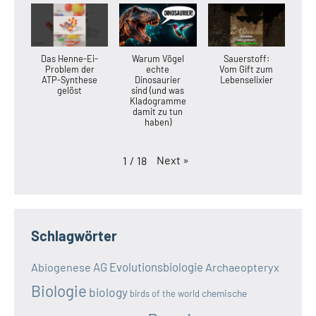
Das Henne-Ei-
Warum Vögel
Sauerstoff:
Problem der
echte
Vom Gift zum
ATP-Synthese
Dinosaurier
Lebenselixier
gelöst
sind (und was
Kladogramme
damit zu tun
haben)
Next
»
1
/
18
Schlagwörter
AG Evolutionsbiologie
Abiogenese
Archaeopteryx
Biologie
biology
chemische
birds of the world