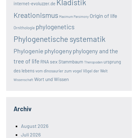
Kladistik
internet-evoluzzer.de
Kreationismus
Origin of life
Maximum Parsimony
phylogenetics
Ornithologie
Phylogenetische systematik
Phylogenie
phylogeny
phylogeny and the
tree of life
sex
RNA
Stammbaum
ursprung
Theropoden
des lebens
vom dinosaurier zum vogel
Vögel der Welt
Wort und Wissen
Wissenschaft
Archiv
August 2026
Juli 2026