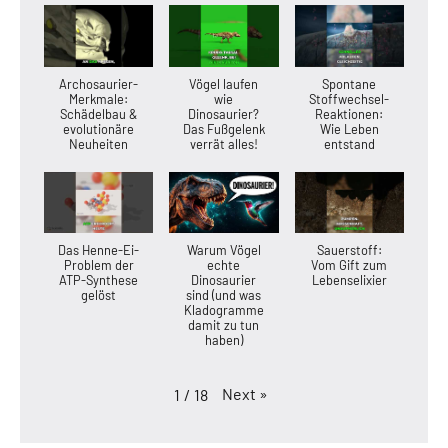
Archosaurier-
Vögel laufen
Spontane
Merkmale:
wie
Stoffwechsel-
Schädelbau &
Dinosaurier?
Reaktionen:
evolutionäre
Das Fußgelenk
Wie Leben
Neuheiten
verrät alles!
entstand
Das Henne-Ei-
Warum Vögel
Sauerstoff:
Problem der
echte
Vom Gift zum
ATP-Synthese
Dinosaurier
Lebenselixier
gelöst
sind (und was
Kladogramme
damit zu tun
haben)
Next
»
1
/
18