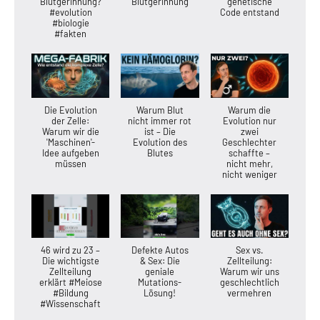
Blutgerinnung?
Blutgerinnung
genetische
#evolution
Code entstand
#biologie
#fakten
Die Evolution
Warum Blut
Warum die
der Zelle:
nicht immer rot
Evolution nur
Warum wir die
ist – Die
zwei
'Maschinen'-
Evolution des
Geschlechter
Idee aufgeben
Blutes
schaffte –
müssen
nicht mehr,
nicht weniger
46 wird zu 23 –
Defekte Autos
Sex vs.
Die wichtigste
& Sex: Die
Zellteilung:
Zellteilung
geniale
Warum wir uns
erklärt #Meiose
Mutations-
geschlechtlich
#Bildung
Lösung!
vermehren
#Wissenschaft