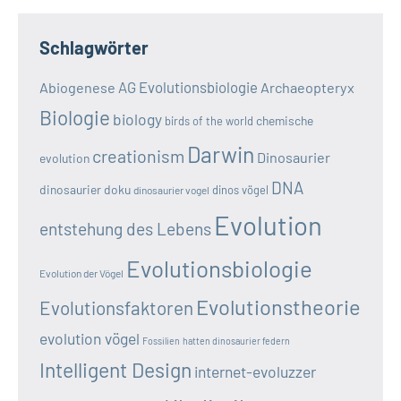
Schlagwörter
AG Evolutionsbiologie
Abiogenese
Archaeopteryx
Biologie
biology
chemische
birds of the world
Darwin
creationism
Dinosaurier
evolution
DNA
dinosaurier doku
dinos vögel
dinosaurier vogel
Evolution
entstehung des Lebens
Evolutionsbiologie
Evolution der Vögel
Evolutionstheorie
Evolutionsfaktoren
evolution vögel
Fossilien
hatten dinosaurier federn
Intelligent Design
internet-evoluzzer