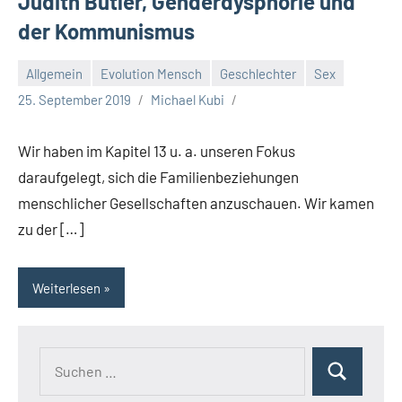
Judith Butler, Genderdysphorie und
der Kommunismus
Allgemein
Evolution Mensch
Geschlechter
Sex
25. September 2019
Michael Kubi
Wir haben im Kapitel 13 u. a. unseren Fokus
daraufgelegt, sich die Familienbeziehungen
menschlicher Gesellschaften anzuschauen. Wir kamen
zu der […]
Weiterlesen
Suchen
Suchen
nach: