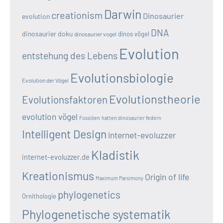
Darwin
creationism
Dinosaurier
evolution
DNA
dinosaurier doku
dinos vögel
dinosaurier vogel
Evolution
entstehung des Lebens
Evolutionsbiologie
Evolution der Vögel
Evolutionstheorie
Evolutionsfaktoren
evolution vögel
Fossilien
hatten dinosaurier federn
Intelligent Design
internet-evoluzzer
Kladistik
internet-evoluzzer.de
Kreationismus
Origin of life
Maximum Parsimony
phylogenetics
Ornithologie
Phylogenetische systematik