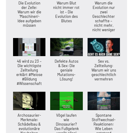
Die Evolution
Warum Blut
Warum die
der Zelle:
nicht immer rot
Evolution nur
Warum wir die
ist – Die
zwei
'Maschinen'-
Evolution des
Geschlechter
Idee aufgeben
Blutes
schaffte –
müssen
nicht mehr,
nicht weniger
46 wird zu 23 –
Defekte Autos
Sex vs.
Die wichtigste
& Sex: Die
Zellteilung:
Zellteilung
geniale
Warum wir uns
erklärt #Meiose
Mutations-
geschlechtlich
#Bildung
Lösung!
vermehren
#Wissenschaft
Archosaurier-
Vögel laufen
Spontane
Merkmale:
wie
Stoffwechsel-
Schädelbau &
Dinosaurier?
Reaktionen:
evolutionäre
Das Fußgelenk
Wie Leben
Neuheiten
verrät alles!
entstand