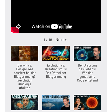
Next
»
1
/
18
Darwin vs.
Evolution vs.
Der Ursprung
Design: Was
Kreationismus:
des Lebens:
passiert bei der
Das Rätsel der
Wie der
Blutgerinnung?
Blutgerinnung
genetische
#evolution
Code entstand
#biologie
#fakten