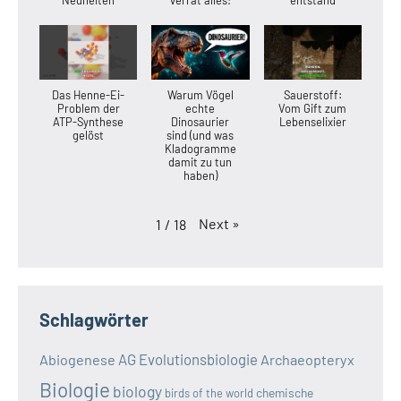
Das Henne-Ei-
Warum Vögel
Sauerstoff:
Problem der
echte
Vom Gift zum
ATP-Synthese
Dinosaurier
Lebenselixier
gelöst
sind (und was
Kladogramme
damit zu tun
haben)
Next
»
1
/
18
Schlagwörter
AG Evolutionsbiologie
Abiogenese
Archaeopteryx
Biologie
biology
chemische
birds of the world