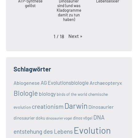
ATP-Synthese
Dinosaurier
Lebenselixier
gelöst
sind (und was
Kladogramme
damit zu tun
haben)
Next
»
1
/
18
Schlagwörter
AG Evolutionsbiologie
Abiogenese
Archaeopteryx
Biologie
biology
chemische
birds of the world
Darwin
creationism
Dinosaurier
evolution
DNA
dinosaurier doku
dinos vögel
dinosaurier vogel
Evolution
entstehung des Lebens