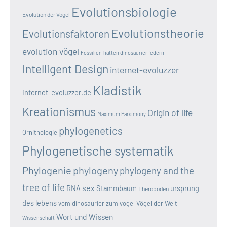
Evolutionsbiologie
Evolution der Vögel
Evolutionstheorie
Evolutionsfaktoren
evolution vögel
Fossilien
hatten dinosaurier federn
Intelligent Design
internet-evoluzzer
Kladistik
internet-evoluzzer.de
Kreationismus
Origin of life
Maximum Parsimony
phylogenetics
Ornithologie
Phylogenetische systematik
Phylogenie
phylogeny
phylogeny and the
tree of life
sex
RNA
Stammbaum
ursprung
Theropoden
des lebens
vom dinosaurier zum vogel
Vögel der Welt
Wort und Wissen
Wissenschaft