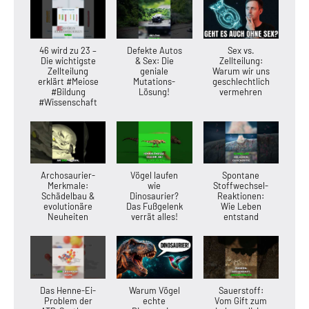
46 wird zu 23 –
Defekte Autos
Sex vs.
Die wichtigste
& Sex: Die
Zellteilung:
Zellteilung
geniale
Warum wir uns
erklärt #Meiose
Mutations-
geschlechtlich
#Bildung
Lösung!
vermehren
#Wissenschaft
Archosaurier-
Vögel laufen
Spontane
Merkmale:
wie
Stoffwechsel-
Schädelbau &
Dinosaurier?
Reaktionen:
evolutionäre
Das Fußgelenk
Wie Leben
Neuheiten
verrät alles!
entstand
Das Henne-Ei-
Warum Vögel
Sauerstoff:
Problem der
echte
Vom Gift zum