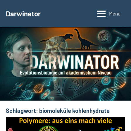
Zum
Inhalt
Darwinator
Menü
Evolutionsbiologie
springen
Schlagwort:
biomoleküle kohlenhydrate