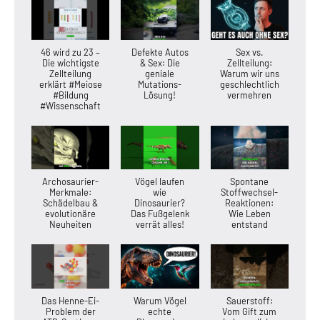
46 wird zu 23 –
Defekte Autos
Sex vs.
Die wichtigste
& Sex: Die
Zellteilung:
Zellteilung
geniale
Warum wir uns
erklärt #Meiose
Mutations-
geschlechtlich
#Bildung
Lösung!
vermehren
#Wissenschaft
Archosaurier-
Vögel laufen
Spontane
Merkmale:
wie
Stoffwechsel-
Schädelbau &
Dinosaurier?
Reaktionen:
evolutionäre
Das Fußgelenk
Wie Leben
Neuheiten
verrät alles!
entstand
Das Henne-Ei-
Warum Vögel
Sauerstoff:
Problem der
echte
Vom Gift zum