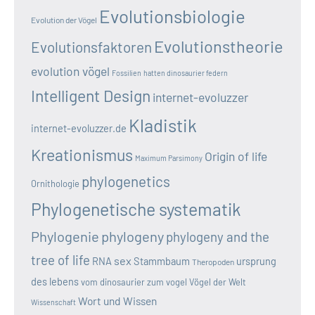
Evolutionsbiologie
Evolution der Vögel
Evolutionstheorie
Evolutionsfaktoren
evolution vögel
Fossilien
hatten dinosaurier federn
Intelligent Design
internet-evoluzzer
Kladistik
internet-evoluzzer.de
Kreationismus
Origin of life
Maximum Parsimony
phylogenetics
Ornithologie
Phylogenetische systematik
Phylogenie
phylogeny
phylogeny and the
tree of life
sex
RNA
Stammbaum
ursprung
Theropoden
des lebens
vom dinosaurier zum vogel
Vögel der Welt
Wort und Wissen
Wissenschaft