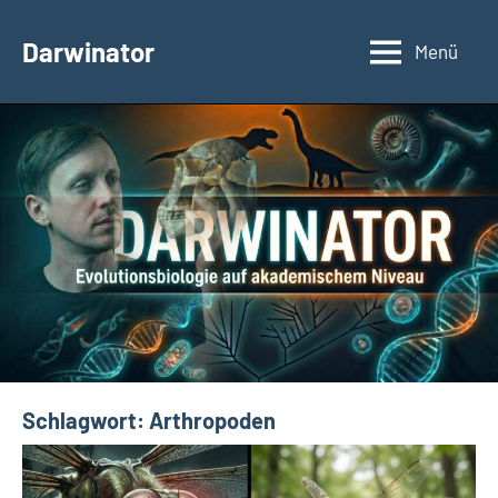
Zum
Inhalt
Darwinator
Menü
Evolutionsbiologie
springen
Schlagwort:
Arthropoden