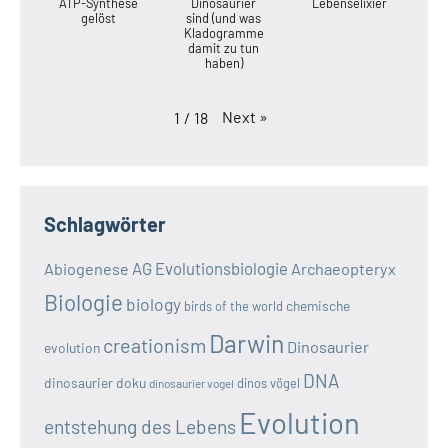
ATP-Synthese
Dinosaurier
Lebenselixier
gelöst
sind (und was
Kladogramme
damit zu tun
haben)
Next
»
1
/
18
Schlagwörter
AG Evolutionsbiologie
Abiogenese
Archaeopteryx
Biologie
biology
chemische
birds of the world
Darwin
creationism
Dinosaurier
evolution
DNA
dinosaurier doku
dinos vögel
dinosaurier vogel
Evolution
entstehung des Lebens