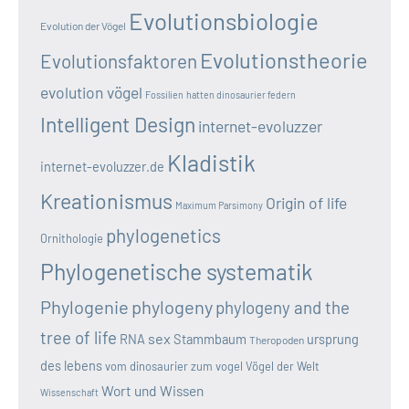
Evolutionsbiologie
Evolution der Vögel
Evolutionstheorie
Evolutionsfaktoren
evolution vögel
Fossilien
hatten dinosaurier federn
Intelligent Design
internet-evoluzzer
Kladistik
internet-evoluzzer.de
Kreationismus
Origin of life
Maximum Parsimony
phylogenetics
Ornithologie
Phylogenetische systematik
Phylogenie
phylogeny
phylogeny and the
tree of life
sex
RNA
Stammbaum
ursprung
Theropoden
des lebens
vom dinosaurier zum vogel
Vögel der Welt
Wort und Wissen
Wissenschaft