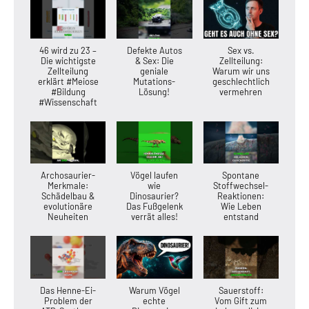
46 wird zu 23 –
Defekte Autos
Sex vs.
Die wichtigste
& Sex: Die
Zellteilung:
Zellteilung
geniale
Warum wir uns
erklärt #Meiose
Mutations-
geschlechtlich
#Bildung
Lösung!
vermehren
#Wissenschaft
Archosaurier-
Vögel laufen
Spontane
Merkmale:
wie
Stoffwechsel-
Schädelbau &
Dinosaurier?
Reaktionen:
evolutionäre
Das Fußgelenk
Wie Leben
Neuheiten
verrät alles!
entstand
Das Henne-Ei-
Warum Vögel
Sauerstoff:
Problem der
echte
Vom Gift zum