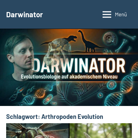
Zum
Inhalt
Darwinator
Menü
Evolutionsbiologie
springen
Schlagwort:
Arthropoden Evolution