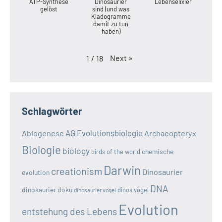
ATP-Synthese
Dinosaurier
Lebenselixier
gelöst
sind (und was
Kladogramme
damit zu tun
haben)
Next
»
1
/
18
Schlagwörter
AG Evolutionsbiologie
Abiogenese
Archaeopteryx
Biologie
biology
chemische
birds of the world
Darwin
creationism
Dinosaurier
evolution
DNA
dinosaurier doku
dinos vögel
dinosaurier vogel
Evolution
entstehung des Lebens