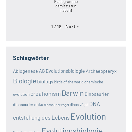
Kladogramme
damit zu tun
haben)
Next
»
1
/
18
Schlagwörter
AG Evolutionsbiologie
Abiogenese
Archaeopteryx
Biologie
biology
chemische
birds of the world
Darwin
creationism
Dinosaurier
evolution
DNA
dinosaurier doku
dinos vögel
dinosaurier vogel
Evolution
entstehung des Lebens
Evolutionsbiologie
Evolution der Vögel