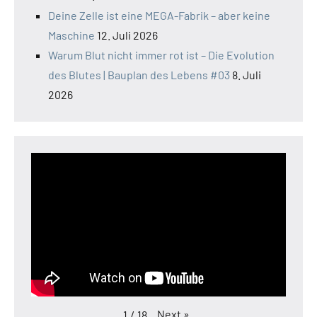
Deine Zelle ist eine MEGA-Fabrik – aber keine
Maschine
12. Juli 2026
Warum Blut nicht immer rot ist – Die Evolution
des Blutes | Bauplan des Lebens #03
8. Juli
2026
Next
»
1
/
18