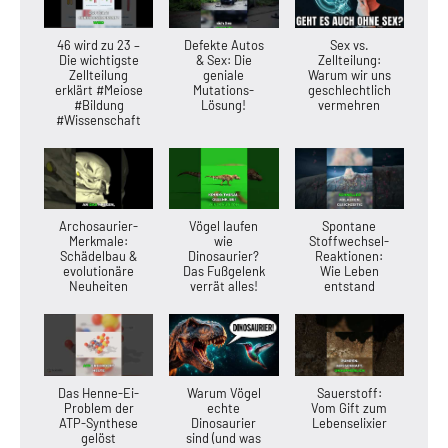
46 wird zu 23 –
Defekte Autos
Sex vs.
Die wichtigste
& Sex: Die
Zellteilung:
Zellteilung
geniale
Warum wir uns
erklärt #Meiose
Mutations-
geschlechtlich
#Bildung
Lösung!
vermehren
#Wissenschaft
Archosaurier-
Vögel laufen
Spontane
Merkmale:
wie
Stoffwechsel-
Schädelbau &
Dinosaurier?
Reaktionen:
evolutionäre
Das Fußgelenk
Wie Leben
Neuheiten
verrät alles!
entstand
Das Henne-Ei-
Warum Vögel
Sauerstoff:
Problem der
echte
Vom Gift zum
ATP-Synthese
Dinosaurier
Lebenselixier
gelöst
sind (und was