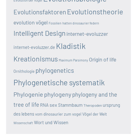
Evolutionstheorie
Evolutionsfaktoren
evolution vögel
Fossilien
hatten dinosaurier federn
Intelligent Design
internet-evoluzzer
Kladistik
internet-evoluzzer.de
Kreationismus
Origin of life
Maximum Parsimony
phylogenetics
Ornithologie
Phylogenetische systematik
Phylogenie
phylogeny
phylogeny and the
tree of life
sex
RNA
Stammbaum
ursprung
Theropoden
des lebens
vom dinosaurier zum vogel
Vögel der Welt
Wort und Wissen
Wissenschaft