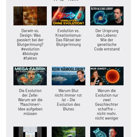
Darwin vs.
Evolution vs.
Der Ursprung
Design: Was
Kreationismus:
des Lebens:
passiert bei der
Das Rätsel der
Wie der
Blutgerinnung?
Blutgerinnung
genetische
#evolution
Code entstand
#biologie
#fakten
Die Evolution
Warum Blut
Warum die
der Zelle:
nicht immer rot
Evolution nur
Warum wir die
ist – Die
zwei
'Maschinen'-
Evolution des
Geschlechter
Idee aufgeben
Blutes
schaffte –
müssen
nicht mehr,
nicht weniger