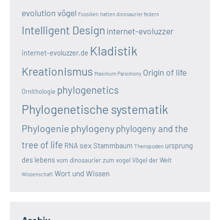
evolution vögel
Fossilien
hatten dinosaurier federn
Intelligent Design
internet-evoluzzer
Kladistik
internet-evoluzzer.de
Kreationismus
Origin of life
Maximum Parsimony
phylogenetics
Ornithologie
Phylogenetische systematik
Phylogenie
phylogeny
phylogeny and the
tree of life
sex
RNA
Stammbaum
ursprung
Theropoden
des lebens
vom dinosaurier zum vogel
Vögel der Welt
Wort und Wissen
Wissenschaft