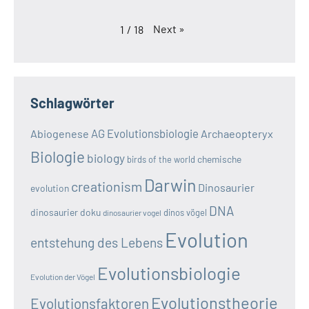
Next
»
1
/
18
Schlagwörter
AG Evolutionsbiologie
Abiogenese
Archaeopteryx
Biologie
biology
chemische
birds of the world
Darwin
creationism
Dinosaurier
evolution
DNA
dinosaurier doku
dinos vögel
dinosaurier vogel
Evolution
entstehung des Lebens
Evolutionsbiologie
Evolution der Vögel
Evolutionstheorie
Evolutionsfaktoren