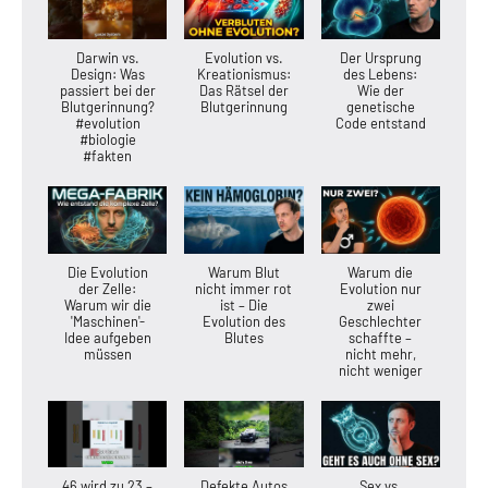
Darwin vs.
Evolution vs.
Der Ursprung
Design: Was
Kreationismus:
des Lebens:
passiert bei der
Das Rätsel der
Wie der
Blutgerinnung?
Blutgerinnung
genetische
#evolution
Code entstand
#biologie
#fakten
Die Evolution
Warum Blut
Warum die
der Zelle:
nicht immer rot
Evolution nur
Warum wir die
ist – Die
zwei
'Maschinen'-
Evolution des
Geschlechter
Idee aufgeben
Blutes
schaffte –
müssen
nicht mehr,
nicht weniger
46 wird zu 23 –
Defekte Autos
Sex vs.