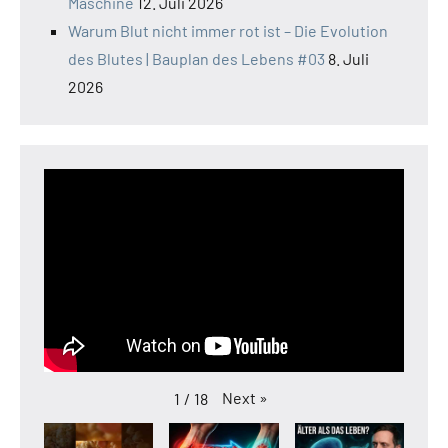
Maschine
12. Juli 2026
Warum Blut nicht immer rot ist – Die Evolution
des Blutes | Bauplan des Lebens #03
8. Juli
2026
Next
»
1
/
18