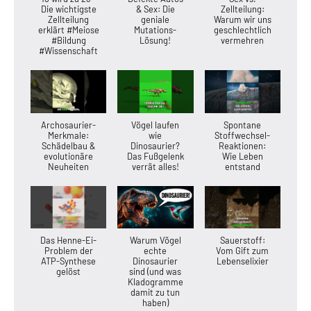
Die wichtigste
& Sex: Die
Zellteilung:
Zellteilung
geniale
Warum wir uns
erklärt #Meiose
Mutations-
geschlechtlich
#Bildung
Lösung!
vermehren
#Wissenschaft
Archosaurier-
Vögel laufen
Spontane
Merkmale:
wie
Stoffwechsel-
Schädelbau &
Dinosaurier?
Reaktionen:
evolutionäre
Das Fußgelenk
Wie Leben
Neuheiten
verrät alles!
entstand
Das Henne-Ei-
Warum Vögel
Sauerstoff:
Problem der
echte
Vom Gift zum
ATP-Synthese
Dinosaurier
Lebenselixier
gelöst
sind (und was
Kladogramme
damit zu tun
haben)