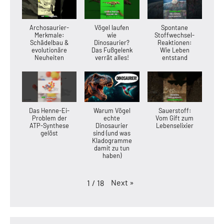
Archosaurier-
Vögel laufen
Spontane
Merkmale:
wie
Stoffwechsel-
Schädelbau &
Dinosaurier?
Reaktionen:
evolutionäre
Das Fußgelenk
Wie Leben
Neuheiten
verrät alles!
entstand
Das Henne-Ei-
Warum Vögel
Sauerstoff:
Problem der
echte
Vom Gift zum
ATP-Synthese
Dinosaurier
Lebenselixier
gelöst
sind (und was
Kladogramme
damit zu tun
haben)
Next
»
1
/
18