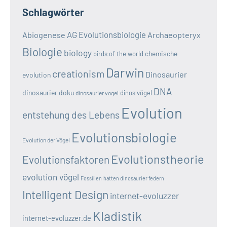
Schlagwörter
AG Evolutionsbiologie
Abiogenese
Archaeopteryx
Biologie
biology
chemische
birds of the world
Darwin
creationism
Dinosaurier
evolution
DNA
dinosaurier doku
dinos vögel
dinosaurier vogel
Evolution
entstehung des Lebens
Evolutionsbiologie
Evolution der Vögel
Evolutionstheorie
Evolutionsfaktoren
evolution vögel
Fossilien
hatten dinosaurier federn
Intelligent Design
internet-evoluzzer
Kladistik
internet-evoluzzer.de