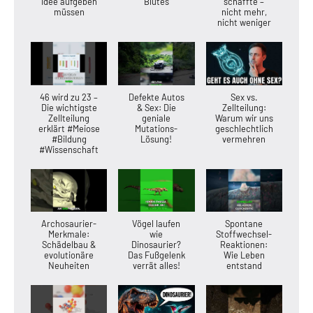
Idee aufgeben
Blutes
schaffte –
müssen
nicht mehr,
nicht weniger
46 wird zu 23 –
Defekte Autos
Sex vs.
Die wichtigste
& Sex: Die
Zellteilung:
Zellteilung
geniale
Warum wir uns
erklärt #Meiose
Mutations-
geschlechtlich
#Bildung
Lösung!
vermehren
#Wissenschaft
Archosaurier-
Vögel laufen
Spontane
Merkmale:
wie
Stoffwechsel-
Schädelbau &
Dinosaurier?
Reaktionen:
evolutionäre
Das Fußgelenk
Wie Leben
Neuheiten
verrät alles!
entstand