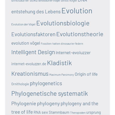
dinosaurier doku
dinos vögel
dinosaurier vogel
Evolution
entstehung des Lebens
Evolutionsbiologie
Evolution der Vögel
Evolutionstheorie
Evolutionsfaktoren
evolution vögel
Fossilien
hatten dinosaurier federn
Intelligent Design
internet-evoluzzer
Kladistik
internet-evoluzzer.de
Kreationismus
Origin of life
Maximum Parsimony
phylogenetics
Ornithologie
Phylogenetische systematik
Phylogenie
phylogeny
phylogeny and the
tree of life
sex
RNA
Stammbaum
ursprung
Theropoden