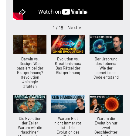
Next
»
1
/
18
Darwin vs.
Evolution vs.
Der Ursprung
Design: Was
Kreationismus:
des Lebens:
passiert bei der
Das Rätsel der
Wie der
Blutgerinnung?
Blutgerinnung
genetische
#evolution
Code entstand
#biologie
#fakten
Die Evolution
Warum Blut
Warum die
der Zelle:
nicht immer rot
Evolution nur
Warum wir die
ist – Die
zwei
'Maschinen'-
Evolution des
Geschlechter