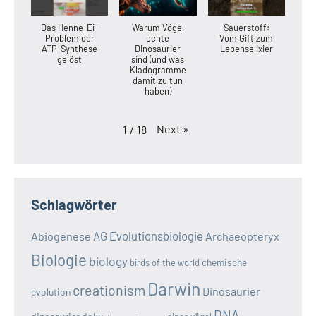
Das Henne-Ei-
Warum Vögel
Sauerstoff:
Problem der
echte
Vom Gift zum
ATP-Synthese
Dinosaurier
Lebenselixier
gelöst
sind (und was
Kladogramme
damit zu tun
haben)
Next
»
1
/
18
Schlagwörter
AG Evolutionsbiologie
Abiogenese
Archaeopteryx
Biologie
biology
chemische
birds of the world
Darwin
creationism
Dinosaurier
evolution
DNA