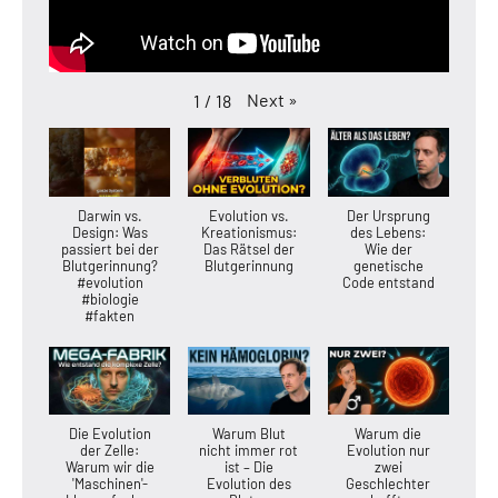
Next
»
1
/
18
Darwin vs.
Evolution vs.
Der Ursprung
Design: Was
Kreationismus:
des Lebens:
passiert bei der
Das Rätsel der
Wie der
Blutgerinnung?
Blutgerinnung
genetische
#evolution
Code entstand
#biologie
#fakten
Die Evolution
Warum Blut
Warum die
der Zelle:
nicht immer rot
Evolution nur
Warum wir die
ist – Die
zwei
'Maschinen'-
Evolution des
Geschlechter