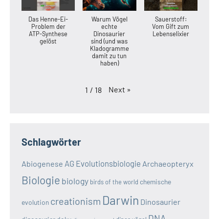
Das Henne-Ei-
Warum Vögel
Sauerstoff:
Problem der
echte
Vom Gift zum
ATP-Synthese
Dinosaurier
Lebenselixier
gelöst
sind (und was
Kladogramme
damit zu tun
haben)
Next
»
1
/
18
Schlagwörter
AG Evolutionsbiologie
Abiogenese
Archaeopteryx
Biologie
biology
chemische
birds of the world
Darwin
creationism
Dinosaurier
evolution
DNA