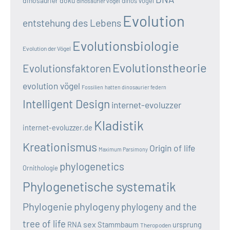
dinosaurier doku
dinos vögel
dinosaurier vogel
Evolution
entstehung des Lebens
Evolutionsbiologie
Evolution der Vögel
Evolutionstheorie
Evolutionsfaktoren
evolution vögel
Fossilien
hatten dinosaurier federn
Intelligent Design
internet-evoluzzer
Kladistik
internet-evoluzzer.de
Kreationismus
Origin of life
Maximum Parsimony
phylogenetics
Ornithologie
Phylogenetische systematik
Phylogenie
phylogeny
phylogeny and the
tree of life
sex
RNA
Stammbaum
ursprung
Theropoden