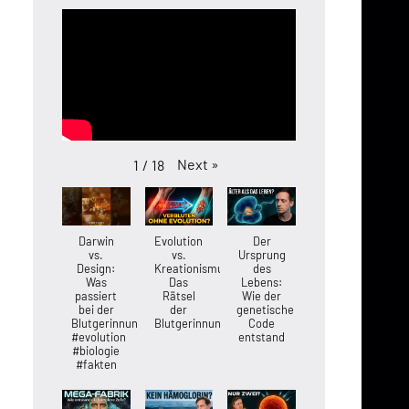
Next
»
1
/
18
Darwin
Evolution
Der
vs.
vs.
Ursprung
Design:
Kreationismus:
des
Was
Das
Lebens:
passiert
Rätsel
Wie der
bei der
der
genetische
Blutgerinnung?
Blutgerinnung
Code
#evolution
entstand
#biologie
#fakten