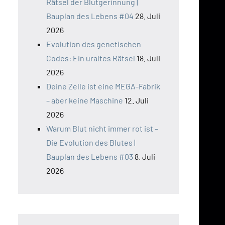
Rätsel der Blutgerinnung |
Bauplan des Lebens #04
28. Juli
2026
Evolution des genetischen
Codes: Ein uraltes Rätsel
18. Juli
2026
Deine Zelle ist eine MEGA-Fabrik
– aber keine Maschine
12. Juli
2026
Warum Blut nicht immer rot ist –
Die Evolution des Blutes |
Bauplan des Lebens #03
8. Juli
2026