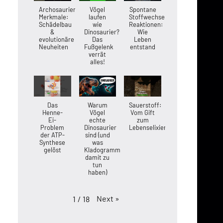
Archosaurier-
Vögel
Spontane
Merkmale:
laufen
Stoffwechsel-
Schädelbau
wie
Reaktionen:
&
Dinosaurier?
Wie
evolutionäre
Das
Leben
Neuheiten
Fußgelenk
entstand
verrät
alles!
Das
Warum
Sauerstoff:
Henne-
Vögel
Vom Gift
Ei-
echte
zum
Problem
Dinosaurier
Lebenselixier
der ATP-
sind (und
Synthese
was
gelöst
Kladogramme
damit zu
tun
haben)
Next
»
1
/
18