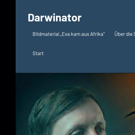
Zum
Inhalt
Darwinator
springen
Evolutionsbiologie
Bildmaterial „Eva kam aus Afrika“
Über die 
Start