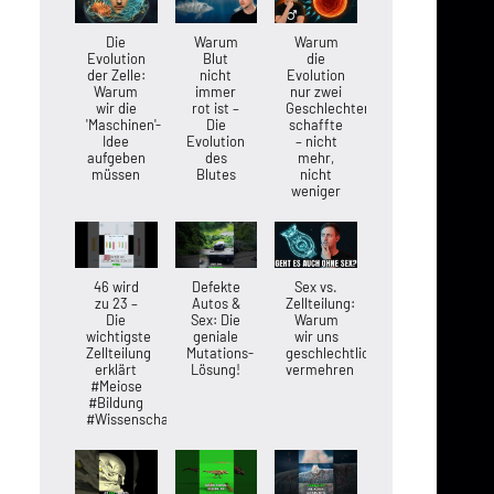
Die
Warum
Warum
Evolution
Blut
die
der Zelle:
nicht
Evolution
Warum
immer
nur zwei
wir die
rot ist –
Geschlechter
'Maschinen'-
Die
schaffte
Idee
Evolution
– nicht
aufgeben
des
mehr,
müssen
Blutes
nicht
weniger
46 wird
Defekte
Sex vs.
zu 23 –
Autos &
Zellteilung:
Die
Sex: Die
Warum
wichtigste
geniale
wir uns
Zellteilung
Mutations-
geschlechtlich
erklärt
Lösung!
vermehren
#Meiose
#Bildung
#Wissenschaft