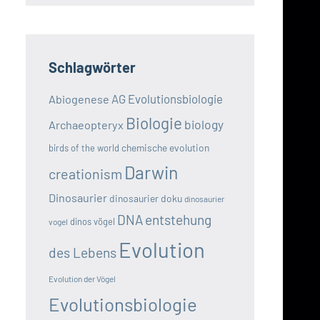
Schlagwörter
AG Evolutionsbiologie
Abiogenese
Biologie
biology
Archaeopteryx
chemische evolution
birds of the world
Darwin
creationism
Dinosaurier
dinosaurier doku
dinosaurier
DNA
entstehung
dinos vögel
vogel
Evolution
des Lebens
Evolution der Vögel
Evolutionsbiologie