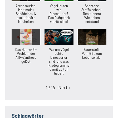
Archosaurier-
Vögel laufen
Spontane
Merkmale:
wie
Stoffwechsel-
Schädelbau &
Dinosaurier?
Reaktionen:
evolutionäre
Das Fußgelenk
Wie Leben
Neuheiten
verrät alles!
entstand
Das Henne-Ei-
Warum Vögel
Sauerstoff:
Problem der
echte
Vom Gift zum
ATP-Synthese
Dinosaurier
Lebenselixier
gelöst
sind (und was
Kladogramme
damit zu tun
haben)
Next
»
1
/
18
Schlagwörter