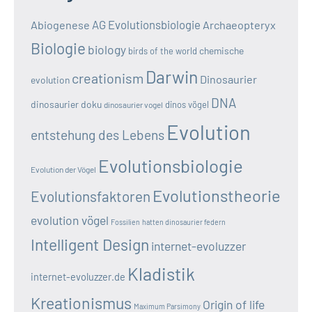
AG Evolutionsbiologie
Abiogenese
Archaeopteryx
Biologie
biology
chemische
birds of the world
Darwin
creationism
Dinosaurier
evolution
DNA
dinosaurier doku
dinos vögel
dinosaurier vogel
Evolution
entstehung des Lebens
Evolutionsbiologie
Evolution der Vögel
Evolutionstheorie
Evolutionsfaktoren
evolution vögel
Fossilien
hatten dinosaurier federn
Intelligent Design
internet-evoluzzer
Kladistik
internet-evoluzzer.de
Kreationismus
Origin of life
Maximum Parsimony