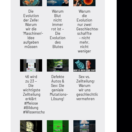
Die
Warum
Warum
Evolution
Blut
die
der Zelle:
nicht
Evolution
Warum
immer
nur zwei
wir die
rot ist –
Geschlechter
'Maschinen'-
Die
schaffte
Idee
Evolution
– nicht
aufgeben
des
mehr,
müssen
Blutes
nicht
weniger
46 wird
Defekte
Sex vs.
zu 23 –
Autos &
Zellteilung:
Die
Sex: Die
Warum
wichtigste
geniale
wir uns
Zellteilung
Mutations-
geschlechtlich
erklärt
Lösung!
vermehren
#Meiose
#Bildung
#Wissenschaft