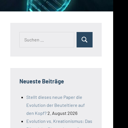
Suchen
Suchen
nach:
Neueste Beiträge
Stellt dieses neue Paper die
Evolution der Beuteltiere auf
den Kopf?
2. August 2026
Evolution vs. Kreationismus: Das