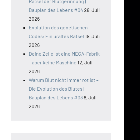
Rätsel der Blutgerinnung |
Bauplan des Lebens #04
28. Juli
2026
Evolution des genetischen
Codes: Ein uraltes Rätsel
18. Juli
2026
Deine Zelle ist eine MEGA-Fabrik
– aber keine Maschine
12. Juli
2026
Warum Blut nicht immer rot ist –
Die Evolution des Blutes |
Bauplan des Lebens #03
8. Juli
2026