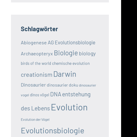
Schlagwörter
AG Evolutionsbiologie
Abiogenese
Biologie
biology
Archaeopteryx
chemische evolution
birds of the world
Darwin
creationism
Dinosaurier
dinosaurier doku
dinosaurier
DNA
entstehung
dinos vögel
vogel
Evolution
des Lebens
Evolution der Vögel
Evolutionsbiologie