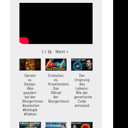
Next
»
1
/
18
Darwin
Evolution
Der
vs.
vs.
Ursprung
Design:
Kreationismus:
des
Was
Das
Lebens:
passiert
Rätsel
Wie der
bei der
der
genetische
Blutgerinnung?
Blutgerinnung
Code
#evolution
entstand
#biologie
#fakten