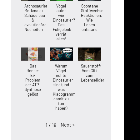
Archosaurier-
Vögel
Spontane
Merkmale:
laufen
Stoffwechsel-
Schädelbau
wie
Reaktionen:
&
Dinosaurier?
Wie
evolutionäre
Das
Leben
Neuheiten
Fußgelenk
entstand
verrät
alles!
Das
Warum
Sauerstoff:
Henne-
Vögel
Vom Gift
Ei-
echte
zum
Problem
Dinosaurier
Lebenselixier
der ATP-
sind (und
Synthese
was
gelöst
Kladogramme
damit zu
tun
haben)
Next
»
1
/
18