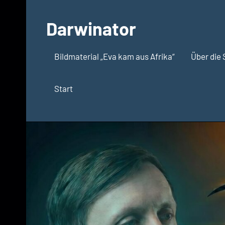
Zum
Inhalt
Darwinator
springen
Evolutionsbiologie
Bildmaterial „Eva kam aus Afrika“
Über die 
Start